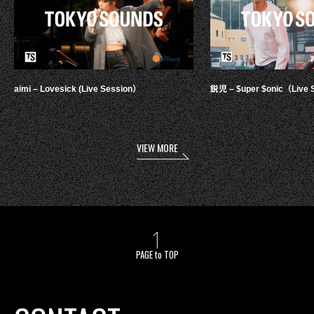
aimi – Lovesick (Live Session）
鋭児 – $uper $onic（Live 
VIEW MORE
PAGE to TOP