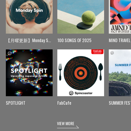
【月曜更新】Monday Spin
100 SONGS OF 2025
MIND TRAVEL
SPOTLIGHT
FabCafe
SUMMER FES
VIEW MORE