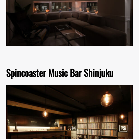
Spincoaster Music Bar Shinjuku