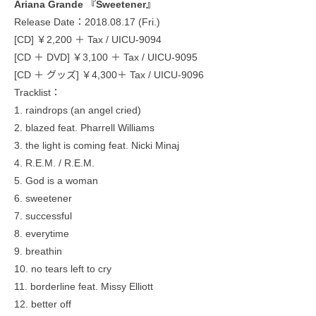
Ariana Grande 『Sweetener』
Release Date：2018.08.17 (Fri.)
[CD] ￥2,200 ＋ Tax / UICU-9094
[CD ＋ DVD] ￥3,100 ＋ Tax / UICU-9095
[CD ＋ グッズ] ￥4,300＋ Tax / UICU-9096
Tracklist：
1. raindrops (an angel cried)
2. blazed feat. Pharrell Williams
3. the light is coming feat. Nicki Minaj
4. R.E.M. / R.E.M.
5. God is a woman
6. sweetener
7. successful
8. everytime
9. breathin
10. no tears left to cry
11. borderline feat. Missy Elliott
12. better off