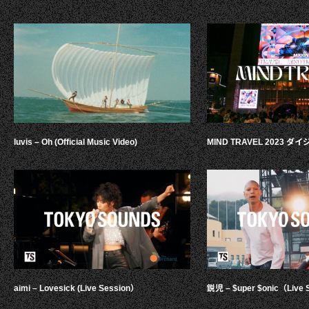
luvis – Oh (Official Music Video)
MIND TRAVEL 2023 
aimi – Lovesick (Live Session）
鋭児 – $uper $onic（Live 