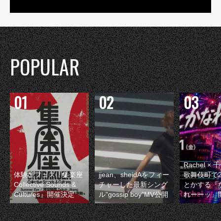
POPULAR
Rachel 
体験型フェス『集楽座
jjean、sheidAをフィー
歌舞伎町で
Collective Sounds &
チャーした最新シング
とかする『
Cultures』開催決定
ル“gossip boy”MV公開
れーーッ』