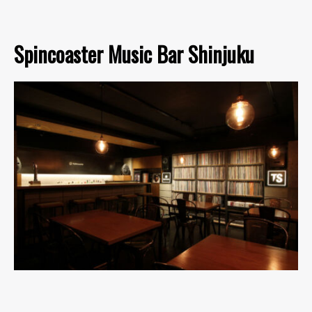
Spincoaster Music Bar Shinjuku