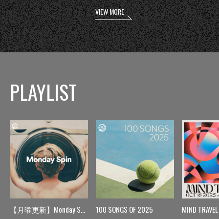
VIEW MORE
PLAYLIST
【月曜更新】Monday Spin
100 SONGS OF 2025
MIND TRAVEL