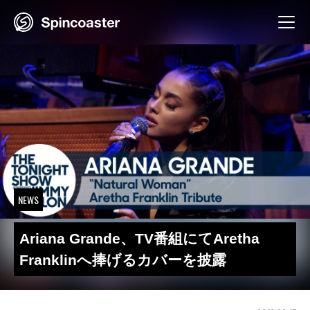
Skip
to
content
NEWS
Ariana Grande、TV番組にてAretha
Franklinへ捧げるカバーを披露