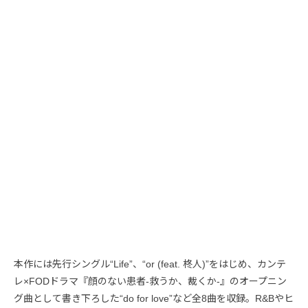
本作には先行シングル“Life”、“or (feat. 柊人)”をはじめ、カンテ
レ×FODドラマ『顔のない患者-救うか、裁くか-』のオープニン
グ曲として書き下ろした“do for love”など全8曲を収録。R&Bやヒ