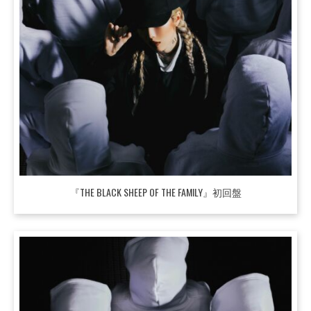
『THE BLACK SHEEP OF THE FAMILY』初回盤