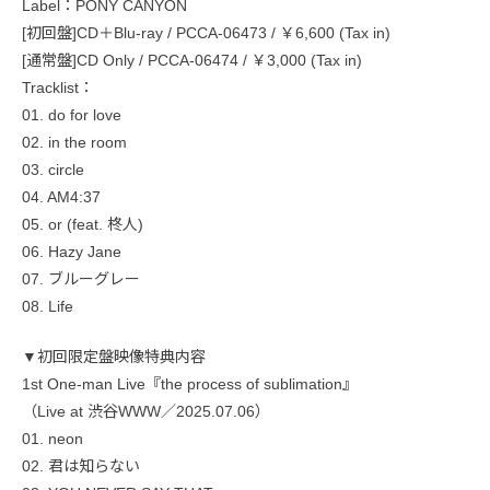
Label：PONY CANYON
[初回盤]CD＋Blu-ray / PCCA-06473 / ￥6,600 (Tax in)
[通常盤]CD Only / PCCA-06474 / ￥3,000 (Tax in)
Tracklist：
01. do for love
02. in the room
03. circle
04. AM4:37
05. or (feat. 柊人)
06. Hazy Jane
07. ブルーグレー
08. Life
▼初回限定盤映像特典内容
1st One-man Live『the process of sublimation』
（Live at 渋谷WWW／2025.07.06）
01. neon
02. 君は知らない