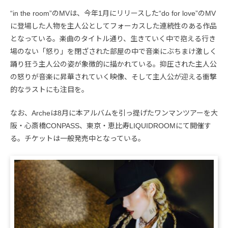
“in the room”のMVは、今年1月にリリースした“do for love”のMV
に登場した人物を主人公としてフォーカスした連続性のある作品
となっている。楽曲のタイトル通り、生きていく中で抱える行き
場のない「怒り」を閉ざされた部屋の中で音楽にぶちまけ激しく
踊り狂う主人公の姿が象徴的に描かれている。抑圧された主人公
の怒りが音楽に昇華されていく映像、そして主人公が迎える衝撃
的なラストにも注目を。
なお、Archeは8月に本アルバムを引っ提げたワンマンツアーを大
阪・心斎橋CONPASS、東京・恵比寿LIQUIDROOMにて開催す
る。チケットは一般発売中となっている。