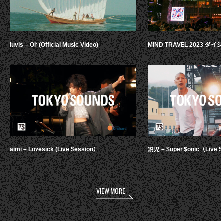
luvis – Oh (Official Music Video)
MIND TRAVEL 2023 
aimi – Lovesick (Live Session）
鋭児 – $uper $onic（Live 
VIEW MORE