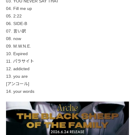
03. YOU NEVER SAY THAT
04. Fill me up
05. 2:22
06. SIDE-B
07. 言い訳
08. now
09. M.W.N.E.
10. Expired
11. パラサイト
12. addicted
13. you are
[アンコール]
14. your words