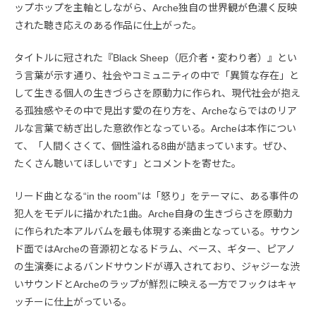
ップホップを主軸としながら、Arche独自の世界観が色濃く反映
された聴き応えのある作品に仕上がった。
タイトルに冠された『Black Sheep（厄介者・変わり者）』とい
う言葉が示す通り、社会やコミュニティの中で「異質な存在」と
して生きる個人の生きづらさを原動力に作られ、現代社会が抱え
る孤独感やその中で見出す愛の在り方を、Archeならではのリア
ルな言葉で紡ぎ出した意欲作となっている。Archeは本作につい
て、「人間くさくて、個性溢れる8曲が詰まっています。ぜひ、
たくさん聴いてほしいです」とコメントを寄せた。
リード曲となる“in the room”は「怒り」をテーマに、ある事件の
犯人をモデルに描かれた1曲。Arche自身の生きづらさを原動力
に作られた本アルバムを最も体現する楽曲となっている。サウン
ド面ではArcheの音源初となるドラム、ベース、ギター、ピアノ
の生演奏によるバンドサウンドが導入されており、ジャジーな渋
いサウンドとArcheのラップが鮮烈に映える一方でフックはキャ
ッチーに仕上がっている。