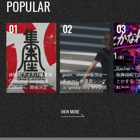
POPULAR
Rachel 
体験型フェス『集楽座
jjean、sheidAをフィー
歌舞伎町で
Collective Sounds &
チャーした最新シング
とかする『
Cultures』開催決定
ル“gossip boy”MV公開
れーーッ』
VIEW MORE