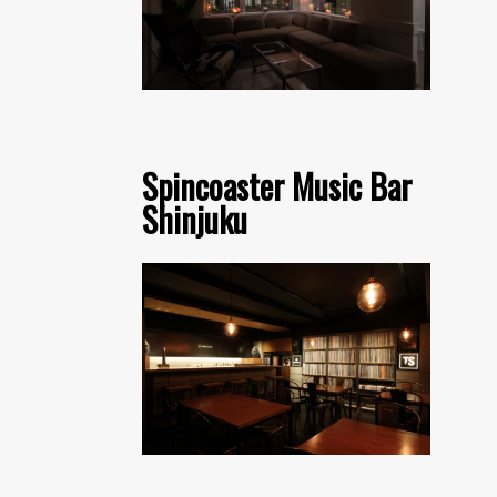
Spincoaster Music Bar
Shinjuku