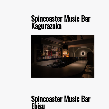
Spincoaster Music Bar
Kagurazaka
Spincoaster Music Bar
Ebisu