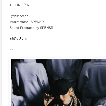
1. ブルーグレー
Lyrics: Arche
Music: Arche, SPENSR
Sound Produced by SPENSR
■
配信リンク
==