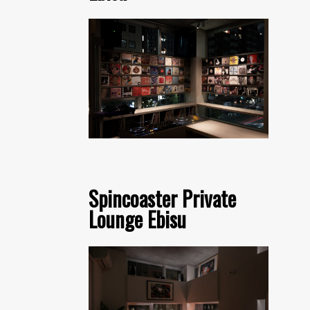
Spincoaster Private
Lounge Ebisu