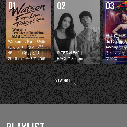
日本初上陸の
Watson、地元・徳島
Bull Symp
にてフリーライブ開
Awichが
催 『阿波おどり
INTERVIEW ｜
るシンフォ
2026』に併せて実施
RACH? × idom
ブ開催
VIEW MORE