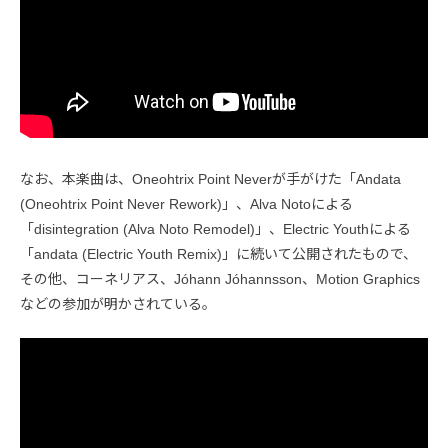
なお、本楽曲は、Oneohtrix Point Neverが手がけた「Andata
(Oneohtrix Point Never Rework)」、Alva Notoによる
「disintegration (Alva Noto Remodel)」、Electric Youthによる
「andata (Electric Youth Remix)」に続いて公開されたもので、
その他、コーネリアス、Jóhann Jóhannsson、Motion Graphics
などの参加が明かされている。