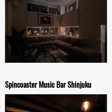
Spincoaster Music Bar Shinjuku