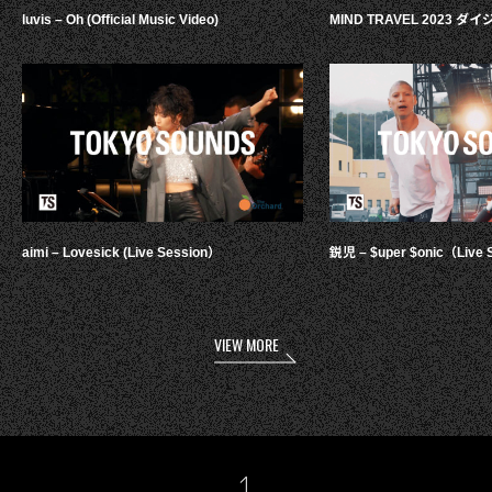
luvis – Oh (Official Music Video)
MIND TRAVEL 2023 
aimi – Lovesick (Live Session）
鋭児 – $uper $onic（Live 
VIEW MORE