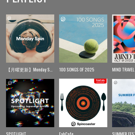
【月曜更新】Monday Spin
100 SONGS OF 2025
MIND TRAVEL
SPOTLIGHT
FabCafe
SUMMER FES