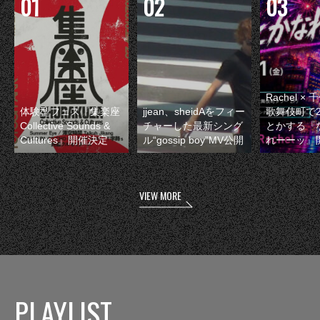
Rachel 
体験型フェス『集楽座
jjean、sheidAをフィー
歌舞伎町で
Collective Sounds &
チャーした最新シング
とかする『
Cultures』開催決定
ル“gossip boy”MV公開
れーーッ』
VIEW MORE
PLAYLIST