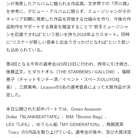
ンが発表したアルバムに贈られる作品賞。文学界での『芥川賞』
を参考に、デビュー・アルバムに限らず、ミュージシャンがその
キャリア初期に発表した作品を評価する仕組みを作り、今後の作
品制作をサポートする賞金を贈呈することで“若手ミュージシャ
ンを応援できれば”という思いを持ち2018年よりスタート。同時
に“リスナーが新しい音楽と出会うきっかけとなれば”という思い
も込められている。
第4回となる今年の選考会は3月10日に行われ、昨年に引き続き、
後藤正文、ヒダカトオル（THE STARBEMS / GALLOW）、福岡
晃子（チャットモンチー済／イベント・スペースOLUYO社
長）、三原勇希、Licaxxxの5名の選考委員によって大賞作品が決
定した。
本日公開された前半パートでは、Green Assassin
Dollar『BLANKBEATTAPE』、BIM『Boston Bag』、
LEX『LiFE』、ゆうらん船『MY GENERATION』、角銅真実
『oar』の5作品を取り上げている。選考会の後半、及び大賞決定