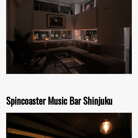
Spincoaster Music Bar Shinjuku