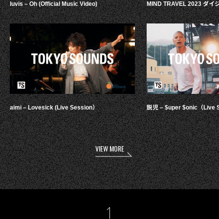
luvis – Oh (Official Music Video)
MIND TRAVEL 2023 
aimi – Lovesick (Live Session）
鋭児 – $uper $onic（Live 
VIEW MORE