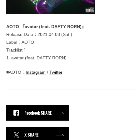
AOTO 『avatar (feat. DAFTY RORN)』
Release Date：2021.04.03 (Sat.)
Label：AOTO
Tracklist：
1. avatar (feat. DAFTY RORN)
■AOTO：
Instagram
/
Twitter
Facebook SHARE
X SHARE