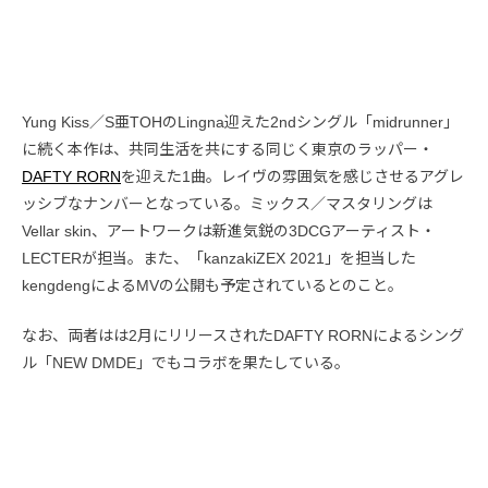
Yung Kiss／S亜TOHのLingna迎えた2ndシングル「midrunner」
に続く本作は、共同生活を共にする同じく東京のラッパー・
DAFTY RORN
を迎えた1曲。レイヴの雰囲気を感じさせるアグレ
ッシブなナンバーとなっている。ミックス／マスタリングは
Vellar skin、アートワークは新進気鋭の3DCGアーティスト・
LECTERが担当。また、「kanzakiZEX 2021」を担当した
kengdengによるMVの公開も予定されているとのこと。
なお、両者はは2月にリリースされたDAFTY RORNによるシング
ル「NEW DMDE」でもコラボを果たしている。