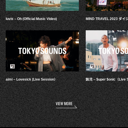
luvis – Oh (Official Music Video)
MIND TRAVEL 2023 
aimi – Lovesick (Live Session）
鋭児 – $uper $onic（Live 
VIEW MORE