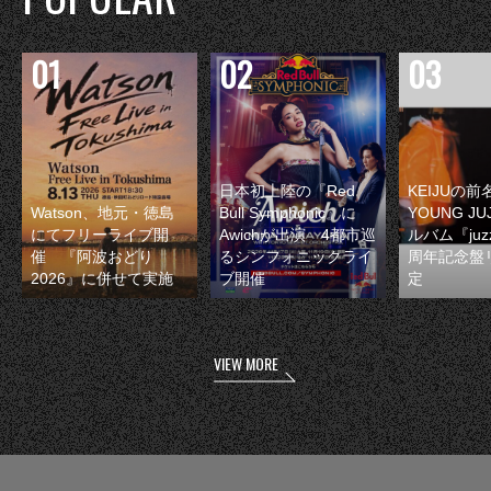
日本初上陸の『Red
KEIJUの
Watson、地元・徳島
Bull Symphonic』に
YOUNG JU
にてフリーライブ開
Awichが出演 4都市巡
ルバム『juzz
催 『阿波おどり
るシンフォニックライ
周年記念盤
2026』に併せて実施
ブ開催
定
VIEW MORE