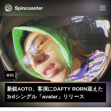
Skip
to
content
NEWS
新鋭AOTO、客演にDAFTY RORN迎えた
3rdシングル「avatar」リリース