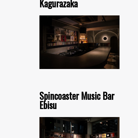
Kagurazaka
Spincoaster Music Bar
Ebisu