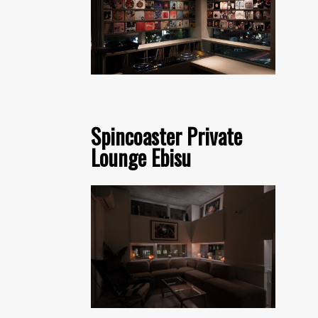
Spincoaster Private
Lounge Ebisu