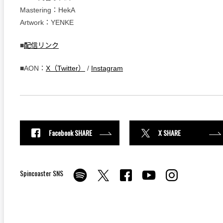
Mastering：HekA
Artwork：YENKE
■
配信リンク
■AON：
X（Twitter）
/
Instagram
Facebook SHARE
X SHARE
Spincoaster SNS