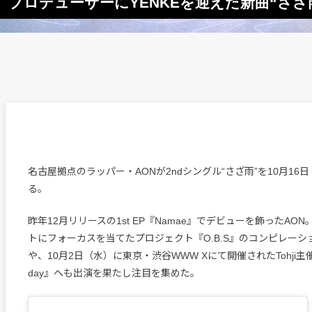
ON、プロデューサーにYENKEを迎えた新曲“さ
名古屋拠点のラッパー・AONが2ndシングル“さざ雨”を10月16
る。
昨年12月リリースの1st EP『Namae』でデビューを飾ったAO
トにフォーカスを当てたプロジェクト『O.B.S』のコンピレーシ
や、10月2日（水）に東京・渋谷WWW Xにて開催されたTohji主催
day』へも出演を果たし注目を集めた。