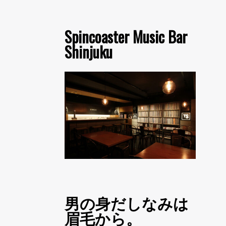
Spincoaster Music Bar
Shinjuku
男の身だしなみは
眉毛から。