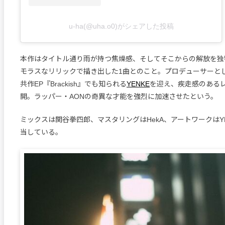
u-ha(@uha.o0)がシェアした投稿
本作はタイトル通り雨が持つ焦燥感、そしてそこからの解放を独
モラスなリリックで描き出した1曲とのこと。プロデューサーとして
共作EP『Brackish』でも知られる
YENKE
を迎え、疾走感のある
開。ラッパー・AONの奇異な才能を強烈に加速させたという。
ミックスは関谷拳四郎、マスタリングはHekA、アートワークはY
当している。