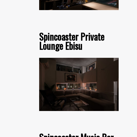
Spincoaster Private
Lounge Ebisu