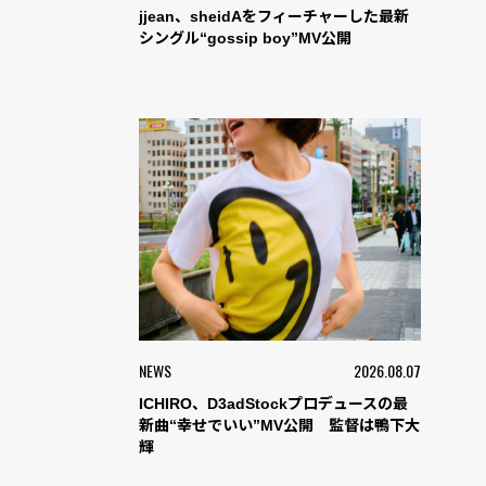
jjean、sheidAをフィーチャーした最新
シングル“gossip boy”MV公開
NEWS
2026.08.07
ICHIRO、D3adStockプロデュースの最
新曲“幸せでいい”MV公開 監督は鴨下大
輝