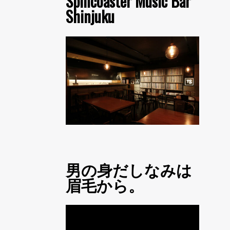
Spincoaster Music Bar
Shinjuku
男の身だしなみは
眉毛から。