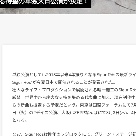
となる待望の単独来日公演が決定！
単独公演としては2013年以来4年振りとなるSigur Rósの最新ライブ”An
Sigur Rós”が今夏日本で開催されることが発表された。
壮大なライブ・プロダクションで展開される唯一無二のSigur R
厳禁。世界中から絶大な支持を集める代表曲に加え、現在制作中
らの新曲も披露する予定だという。東京は国際フォーラムにて7月
日（火）の2デイズ公演、大阪はZEPPなんばにて8月3日(木)、4
となる。
なお、Sigur Rósは昨年のフジロックにて、グリーン・ステー