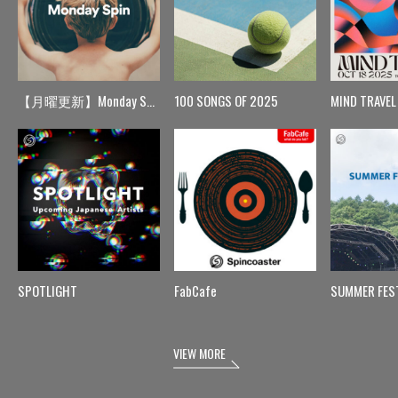
【月曜更新】Monday Spin
100 SONGS OF 2025
MIND TRAVEL
SPOTLIGHT
FabCafe
SUMMER FES
VIEW MORE