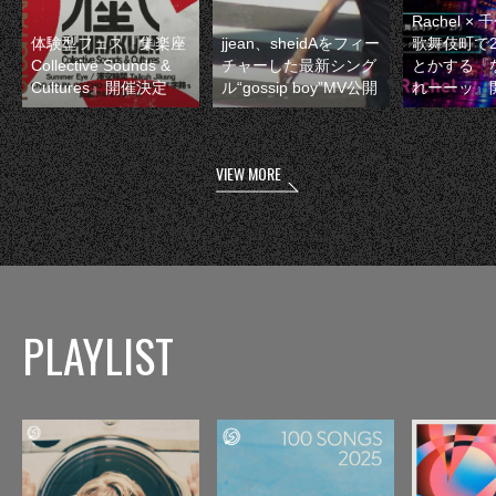
Rachel 
体験型フェス『集楽座
jjean、sheidAをフィー
歌舞伎町で
Collective Sounds &
チャーした最新シング
とかする『
Cultures』開催決定
ル“gossip boy”MV公開
れーーッ』
VIEW MORE
PLAYLIST