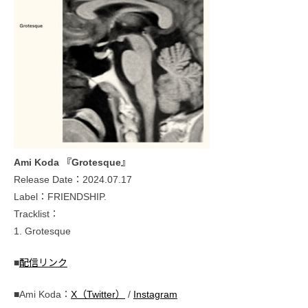
Ami Koda 『Grotesque』
Release Date：2024.07.17
Label：FRIENDSHIP.
Tracklist：
1. Grotesque
■
配信リンク
■Ami Koda：
X（Twitter）
/
Instagram