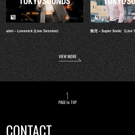
aimi – Lovesick (Live Session）
鋭児 – $uper $onic（Live 
VIEW MORE
PAGE to TOP
CONTACT