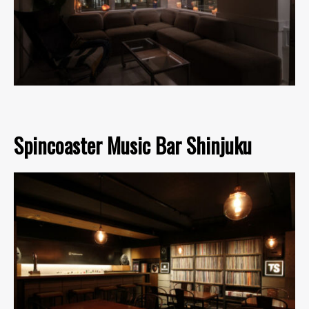
Spincoaster Music Bar Shinjuku