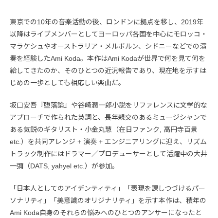
東京での10年の音楽活動の後、ロンドンに拠点を移し、2019年
以降はライブメンバーとしてヨーロッパ各国を中心にモロッコ・
マラケシュやオーストラリア・メルボルン、シドニーなどでの演
奏を経験したAmi Koda。本作はAmi Kodaが世界で何を見て何を
給してきたのか、そのひとつの近況報告であり、現在地を示すは
じめの一歩としても相応しい楽曲だ。
坂口安吾『堕落論』や谷崎潤一郎小説をリファレンスに文学的な
アプローチで作られた英詞と、長年親交のあるミュージシャンで
ある気鋭のギタリスト・小金丸慧（在日ファンク, 高円寺百景
etc.）を共同アレンジ + 演奏 + エンジニアリングに迎え、リズム
トラック制作にはドラマー／プロデューサーとして活躍中の大井
一彌（DATS, yahyel etc.）が参加。
「日本人としてのアイデンティティ」「表現を課しつづけるパー
ソナリティ」「美意識のオリジナリティ」を示す本作は、積年の
Ami Koda自身のそれらの悩みへのひとつのアンサーになったと