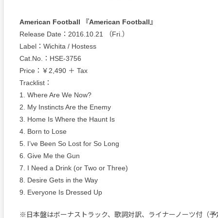
American Football 『American Football』
Release Date：2016.10.21 （Fri.）
Label：Wichita / Hostess
Cat.No.：HSE-3756
Price：￥2,490 ＋ Tax
Tracklist：
1. Where Are We Now?
2. My Instincts Are the Enemy
3. Home Is Where the Haunt Is
4. Born to Lose
5. I’ve Been So Lost for So Long
6. Give Me the Gun
7. I Need a Drink (or Two or Three)
8. Desire Gets in the Way
9. Everyone Is Dressed Up
※日本盤はボーナストラック、歌詞対訳、ライナーノーツ付（予