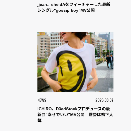
jjean、sheidAをフィーチャーした最新
シングル“gossip boy”MV公開
NEWS
2026.08.07
ICHIRO、D3adStockプロデュースの最
新曲“幸せでいい”MV公開 監督は鴨下大
輝