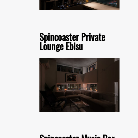
Spincoaster Private
Lounge Ebisu