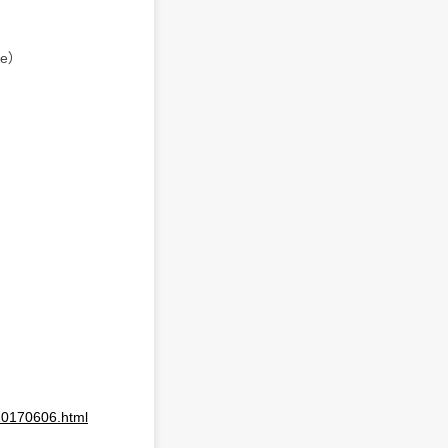
oe）
/20170606.html