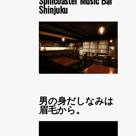
Spincoaster Music Bar
Shinjuku
男の身だしなみは
眉毛から。