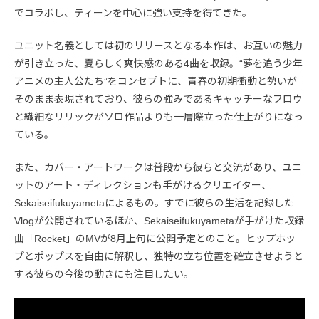
でコラボし、ティーンを中心に強い支持を得てきた。
ユニット名義としては初のリリースとなる本作は、お互いの魅力
が引き立った、夏らしく爽快感のある4曲を収録。“夢を追う少年
アニメの主人公たち”をコンセプトに、青春の初期衝動と勢いが
そのまま表現されており、彼らの強みであるキャッチーなフロウ
と繊細なリリックがソロ作品よりも一層際立った仕上がりになっ
ている。
また、カバー・アートワークは普段から彼らと交流があり、ユニ
ットのアート・ディレクションも手がけるクリエイター、
Sekaiseifukuyametaによるもの。すでに彼らの生活を記録した
Vlogが公開されているほか、Sekaiseifukuyametaが手がけた収録
曲「Rocket」のMVが8月上旬に公開予定とのこと。ヒップホッ
プとポップスを自由に解釈し、独特の立ち位置を確立させようと
する彼らの今後の動きにも注目したい。