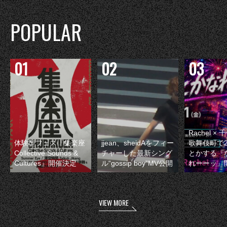
POPULAR
Rachel 
体験型フェス『集楽座
jjean、sheidAをフィー
歌舞伎町で
Collective Sounds &
チャーした最新シング
とかする『
Cultures』開催決定
ル“gossip boy”MV公開
れーーッ』
VIEW MORE