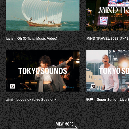
luvis – Oh (Official Music Video)
MIND TRAVEL 2023 
aimi – Lovesick (Live Session）
鋭児 – $uper $onic（Live 
VIEW MORE