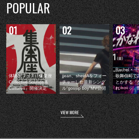
POPULAR
Rachel 
体験型フェス『集楽座
jjean、sheidAをフィー
歌舞伎町で
Collective Sounds &
チャーした最新シング
とかする『
Cultures』開催決定
ル“gossip boy”MV公開
れーーッ』
VIEW MORE