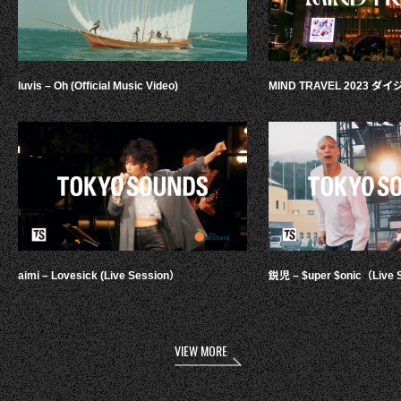
luvis – Oh (Official Music Video)
MIND TRAVEL 2023 
aimi – Lovesick (Live Session）
鋭児 – $uper $onic（Live 
VIEW MORE