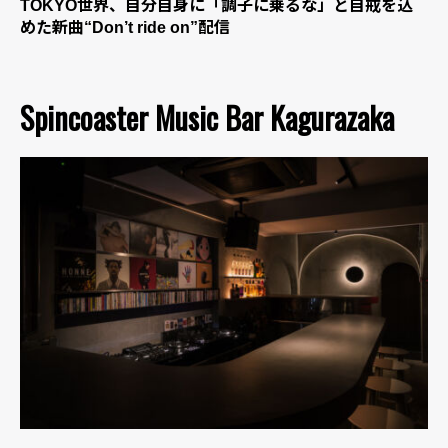
TOKYO世界、自分自身に「調子に乗るな」と自戒を込
めた新曲“Don’t ride on”配信
Spincoaster Music Bar Kagurazaka