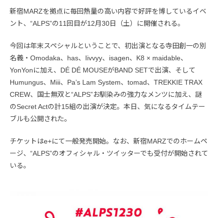
新宿MARZを拠点に毎回熱量の高い内容で好評を博しているイベ
ント、“ALPS”の11回目が12月30日（土）に開催される。
今回は年末スペシャルということで、初出演となる寺田創一の別
名義・Omodaka、has、Iivvyy、isagen、K8 × maidable、
YonYonに加え、DÉ DÉ MOUSEがBAND SETで出演、そして
Humungus、Miii、Pa’s Lam System、tomad、TREKKIE TRAX
CREW、国士無双と“ALPS”お馴染みの強力なメンツに加え、謎
のSecret Actの計15組の出演が決定。本日、気になるタイムテー
ブルも公開された。
チケットはe+にて一般発売開始。なお、新宿MARZでのホームペ
ージ、“ALPS”のオフィシャル・ツイッターでも受付が開始されて
いる。