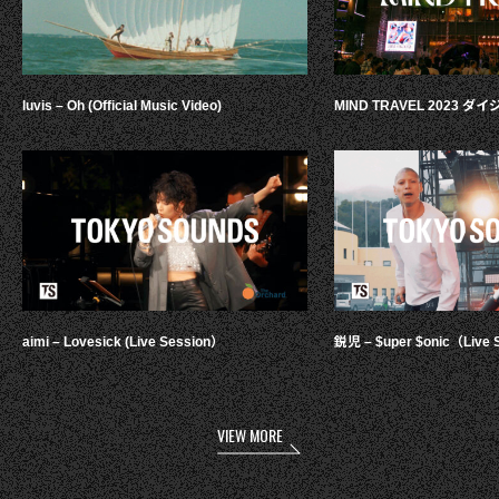
luvis – Oh (Official Music Video)
MIND TRAVEL 2023 
aimi – Lovesick (Live Session）
鋭児 – $uper $onic（Live 
VIEW MORE