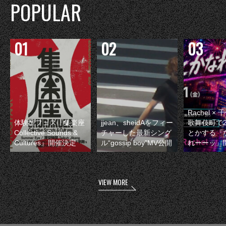
POPULAR
Rachel 
体験型フェス『集楽座
jjean、sheidAをフィー
歌舞伎町で
Collective Sounds &
チャーした最新シング
とかする『
Cultures』開催決定
ル“gossip boy”MV公開
れーーッ』
VIEW MORE