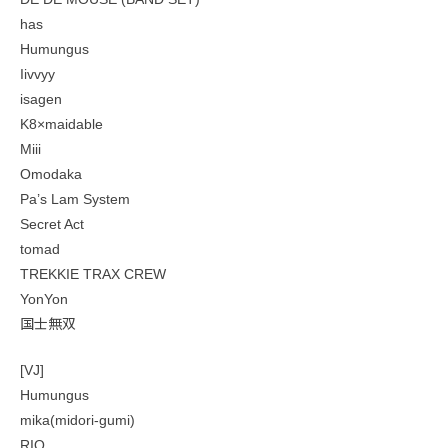
has
Humungus
Iivvyy
isagen
K8×maidable
Miii
Omodaka
Pa’s Lam System
Secret Act
tomad
TREKKIE TRAX CREW
YonYon
国士無双
[VJ]
Humungus
mika(midori-gumi)
RIO