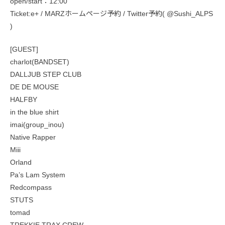
open/start：12:00
Ticket:e+ / MARZホームページ予約 / Twitter予約( @Sushi_ALPS
)
[GUEST]
charlot(BANDSET)
DALLJUB STEP CLUB
DE DE MOUSE
HALFBY
in the blue shirt
imai(group_inou)
Native Rapper
Miii
Orland
Pa’s Lam System
Redcompass
STUTS
tomad