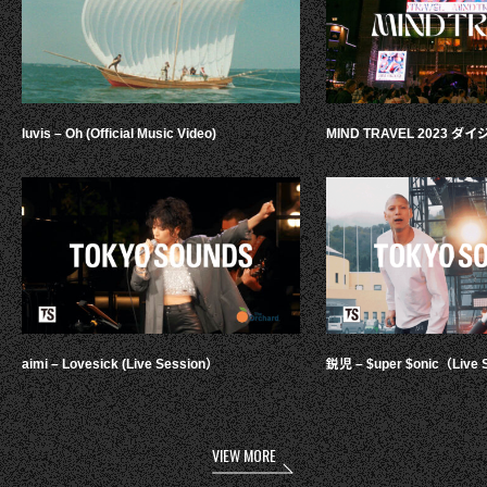
luvis – Oh (Official Music Video)
MIND TRAVEL 2023 
aimi – Lovesick (Live Session）
鋭児 – $uper $onic（Live 
VIEW MORE