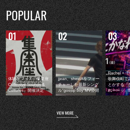
POPULAR
Rachel 
体験型フェス『集楽座
jjean、sheidAをフィー
歌舞伎町で
Collective Sounds &
チャーした最新シング
とかする『
Cultures』開催決定
ル“gossip boy”MV公開
れーーッ』
VIEW MORE