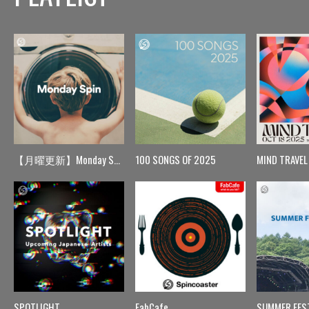
【月曜更新】Monday Spin
100 SONGS OF 2025
MIND TRAVEL
SPOTLIGHT
FabCafe
SUMMER FES