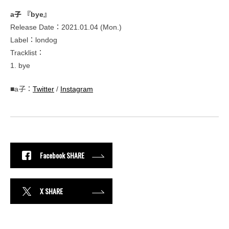
a子 『bye』
Release Date：2021.01.04 (Mon.)
Label：londog
Tracklist：
1. bye
■a子：
Twitter
/
Instagram
Facebook SHARE
X SHARE