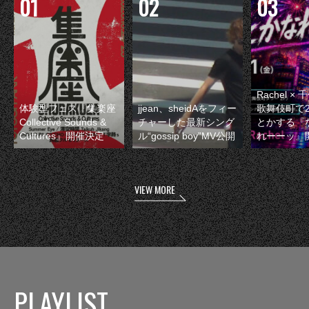
Rachel 
体験型フェス『集楽座
jjean、sheidAをフィー
歌舞伎町で
Collective Sounds &
チャーした最新シング
とかする『
Cultures』開催決定
ル“gossip boy”MV公開
れーーッ』
VIEW MORE
PLAYLIST