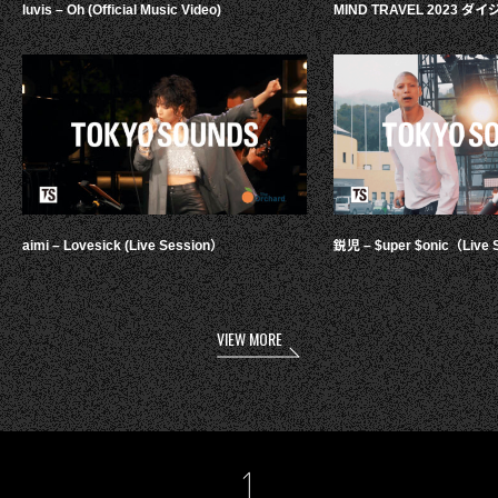
luvis – Oh (Official Music Video)
MIND TRAVEL 2023 
aimi – Lovesick (Live Session）
鋭児 – $uper $onic（Live 
VIEW MORE