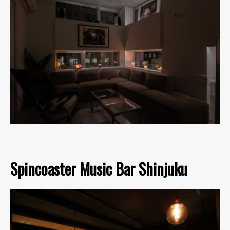
Spincoaster Music Bar Shinjuku