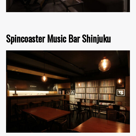
Spincoaster Music Bar Shinjuku