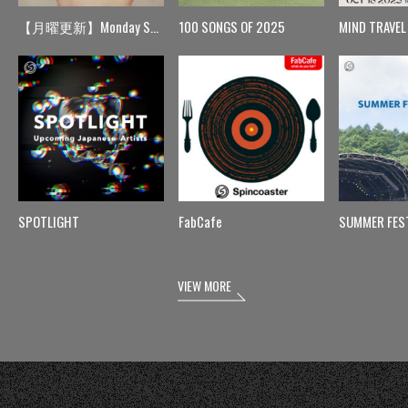
【月曜更新】Monday Spin
100 SONGS OF 2025
MIND TRAVEL
SPOTLIGHT
FabCafe
SUMMER FES
VIEW MORE