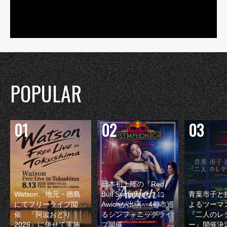
POPULAR
日本初上陸の『Red
Watson、地元・徳島
Bull Symphonic』に
青葉市子と
にてフリーライブ開
Awichが出演 4都市巡
よるツーマ
催 『阿波おどり
るシンフォニックライ
『二人のレ
2026』に併せて実施
ブ開催
ー』開催決