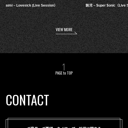
aimi – Lovesick (Live Session）
鋭児 – $uper $onic（Live 
VIEW MORE
PAGE to TOP
CONTACT