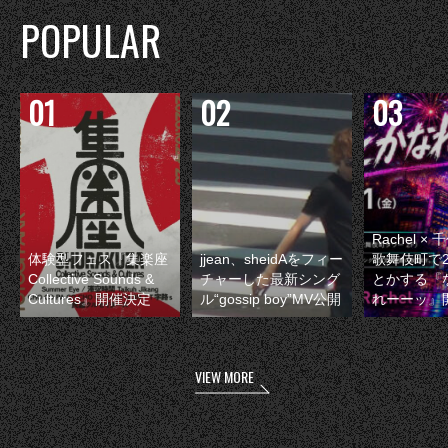
POPULAR
Rachel 
体験型フェス『集楽座
jjean、sheidAをフィー
歌舞伎町で
Collective Sounds &
チャーした最新シング
とかする『
Cultures』開催決定
ル“gossip boy”MV公開
れーーッ』
VIEW MORE