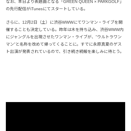
なお、本日より表題曲となる「GREEN QUEEN × PARKGOLF」
の先行配信がiTunesにてスタートしている。
さらに、12月2日（土）に渋谷WWWにてワンマン・ライブを開
催することも決定している。昨年は木を持ち込み、渋谷WWW内
にジャングルを出現させたワンマン・ライブが、”ウルトラワン
マン”と名称を改めて帰ってくることに。すでに永原真夏のゲス
ト出演が発表されているので、引き続き続報を楽しみに待とう。