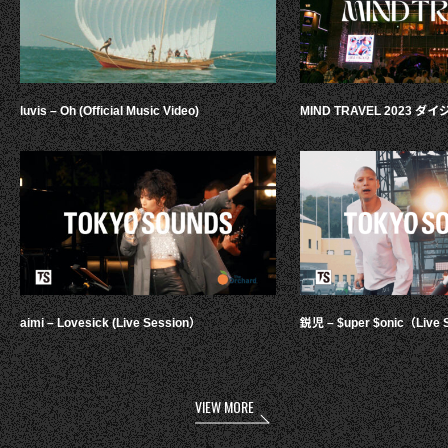
luvis – Oh (Official Music Video)
MIND TRAVEL 2023 
aimi – Lovesick (Live Session）
鋭児 – $uper $onic（Live 
VIEW MORE