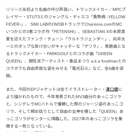
リリース当初より名曲の呼び声高い、トラックメイカー／MPCプ
レイヤー・STUTSとのジャングル・ディスコ「黄熱病 -YELLOW
FEVER-」、 SIMI LABのOMSBトラックでCharisma.comのMC
いつかとの3者コラボ作「PETENSHI」、SEBASTIAN Xの永原真
夏を迎えたファンク・チューン「ウルトラジェンダー」、向井太
一とのポップな掛け合いがキャッチーな「ゲリラ」、表題曲とな
るトラックメイカー・PARKGOLFとのコラボ曲「GREEN
QUEEN」、個性派アーティスト・食品まつり a.k.a foodmanとの
コラボでも自由奔放な姿をみせる「電光石火」など、全6曲を収
録。
また、今回のEPジャケットは全てイラストレーター・
濱口健
に
より描かれたもので、今年発表されたMV3曲分のあっこゴリラ
と、シンデレラMCバトルで優勝した際のジャージ姿のあっこゴ
リラ、そして締め括りとして自由の女神を模した「QUEEN」あ
っこゴリラがセンターに降臨した、2017年のあっこゴリラを象
徴する一枚となっている。