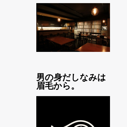
男の身だしなみは
眉毛から。