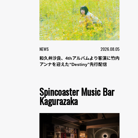
NEWS
2026.08.05
和久井沙良、4thアルバムより客演に竹内
アンナを迎えた“Destiny”先行配信
Spincoaster Music Bar
Kagurazaka