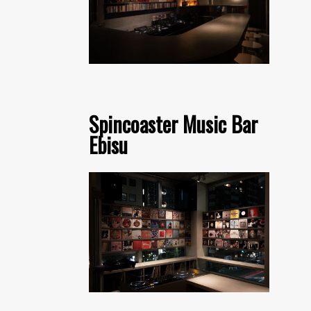
Spincoaster Music Bar
Ebisu