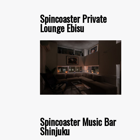
Spincoaster Private
Lounge Ebisu
Spincoaster Music Bar
Shinjuku