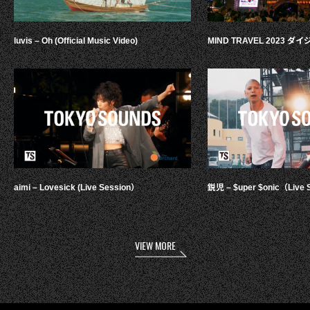
luvis – Oh (Official Music Video)
MIND TRAVEL 2023 
aimi – Lovesick (Live Session）
鋭児 – $uper $onic（Live 
VIEW MORE