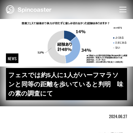
Skip
to
content
NEWS
フェスでは約5人に1人がハーフマラソ
ンと同等の距離を歩いていると判明 味
の素の調査にて
2024.06.27