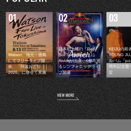
日本初上陸の『Red
KEIJUの
Watson、地元・徳島
Bull Symphonic』に
YOUNG JU
にてフリーライブ開
Awichが出演 4都市巡
ルバム『juzz
催 『阿波おどり
るシンフォニックライ
周年記念盤
2026』に併せて実施
ブ開催
定
VIEW MORE