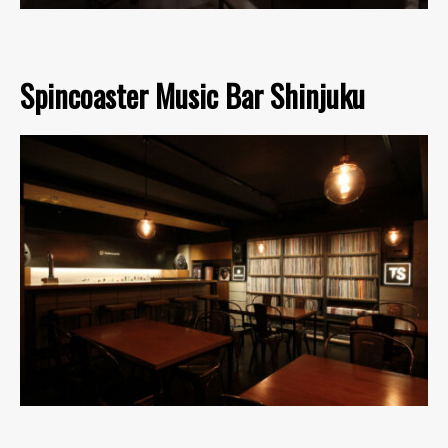
Spincoaster Music Bar Shinjuku