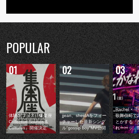
POPULAR
Rachel 
体験型フェス『集楽座
jjean、sheidAをフィー
歌舞伎町で
Collective Sounds &
チャーした最新シング
とかする『
Cultures』開催決定
ル“gossip boy”MV公開
れーーッ』