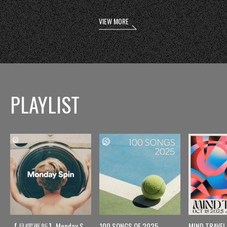
VIEW MORE
PLAYLIST
【月曜更新】Monday Spin
100 SONGS OF 2025
MIND TRAVEL