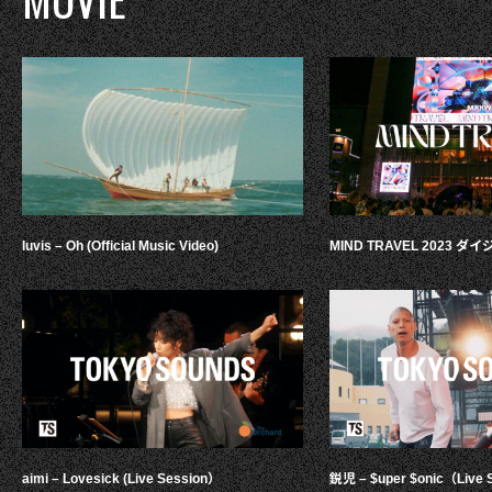
luvis – Oh (Official Music Video)
MIND TRAVEL 2023 
aimi – Lovesick (Live Session）
鋭児 – $uper $onic（Live 