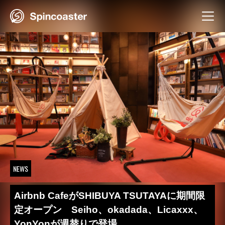
Skip
to
content
NEWS
Airbnb CafeがSHIBUYA TSUTAYAに期間限
定オープン Seiho、okadada、Licaxxx、
YonYonが週替りで登場