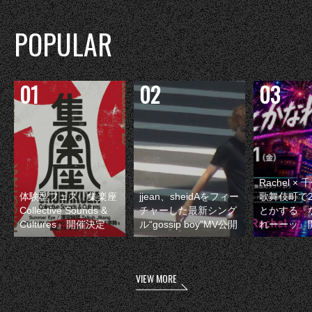
POPULAR
Rachel 
体験型フェス『集楽座
jjean、sheidAをフィー
歌舞伎町で
Collective Sounds &
チャーした最新シング
とかする『
Cultures』開催決定
ル“gossip boy”MV公開
れーーッ』
VIEW MORE