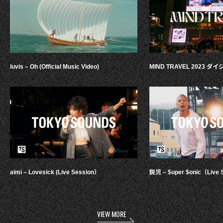
luvis – Oh (Official Music Video)
MIND TRAVEL 2023 
aimi – Lovesick (Live Session）
鋭児 – $uper $onic（Live 
VIEW MORE