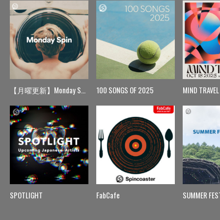
【月曜更新】Monday Spin
100 SONGS OF 2025
MIND TRAVEL
SPOTLIGHT
FabCafe
SUMMER FES