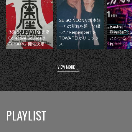
SE SO NEONが坂本龍
一との別れを通して綴
Rachel 
体験型フェス『集楽座
った“Remember!”を
歌舞伎町で
Collective Sounds &
TOWA TEIがリミック
とかする『
Cultures』開催決定
ス
れーーッ』
VIEW MORE
PLAYLIST