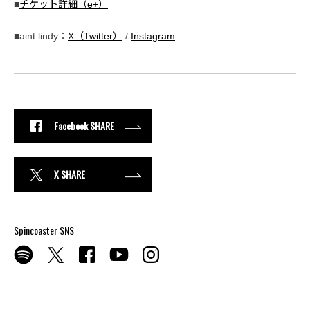
■
チケット詳細（e+）
■aint lindy：
X（Twitter）
/
Instagram
Facebook SHARE
X SHARE
Spincoaster SNS