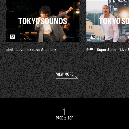
aimi – Lovesick (Live Session）
鋭児 – $uper $onic（Live 
VIEW MORE
PAGE to TOP