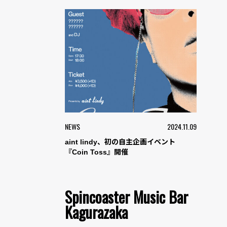
NEWS
2024.11.09
aint lindy、初の自主企画イベント
『Coin Toss』開催
Spincoaster Music Bar
Kagurazaka