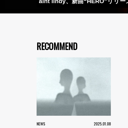
aint lindy、新曲“HER
RECOMMEND
NEWS
2025.01.08