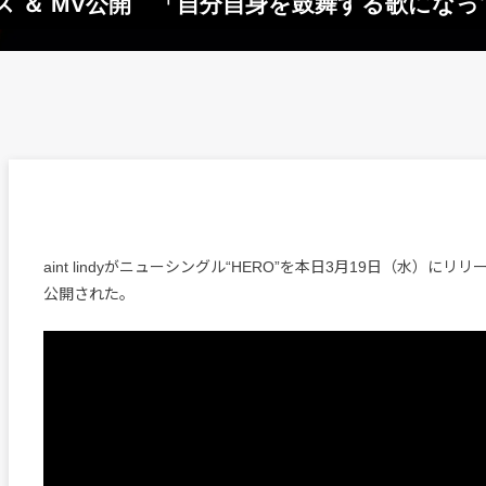
O”リリース ＆ MV公開 「自分自身を鼓舞する歌に
aint lindyがニューシングル“HERO”を本日3月19日（水）にリ
公開された。