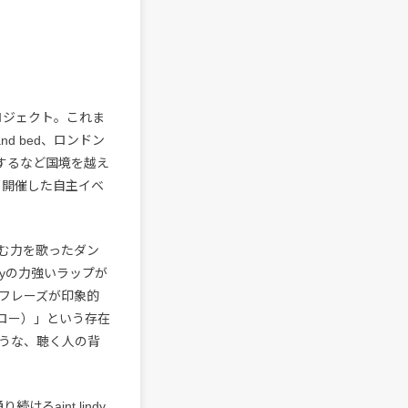
ロプロジェクト。これま
d bed、ロンドン
表するなど国境を越え
にて開催した自主イベ
む力を歌ったダン
dyの力強いラップが
フレーズが印象的
ロー）」という存在
うな、聴く人の背
るaint lindy