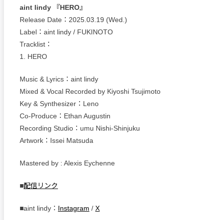
aint lindy 『HERO』
Release Date：2025.03.19 (Wed.)
Label：aint lindy / FUKINOTO
Tracklist：
1. HERO
Music & Lyrics：aint lindy
Mixed & Vocal Recorded by Kiyoshi Tsujimoto
Key & Synthesizer：Leno
Co-Produce：Ethan Augustin
Recording Studio：umu Nishi-Shinjuku
Artwork：Issei Matsuda
Mastered by : Alexis Eychenne
■
配信リンク
■aint lindy：
Instagram
/
X