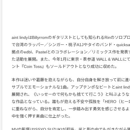
aint lindyはBillyrromのギタリストとしても知られるRinのソ
で台湾のラッパー／シンガー・桃子A1Jやタイのバンド・quicksan
拠点のedbl、Pastelとのコラボレーション／リミックス作を発
た活動を展開。また、今年1月に東京・表参道 WALL & WALL
ント『Coin Toss』もソールドアウトとなり成功に収めた。
本作は迷いや葛藤を抱えながらも、自分自身を解き放って前に進
サブルでエモーショナルな1曲。アップテンポなビートとaint lin
展開され、《いっせーので何もかも捨てて行こう》と叫ぶような
な作品となっている。誰もが抱える不安や孤独を「HERO（ヒー
に重ねながら、自分を肯定し、一歩踏み出す勇気を感じさせるよ
中を強く押す楽曲に仕上がった。
MVの監督はISSYO SUZUKIが担当。光と影の中でもがきながら踊り続け