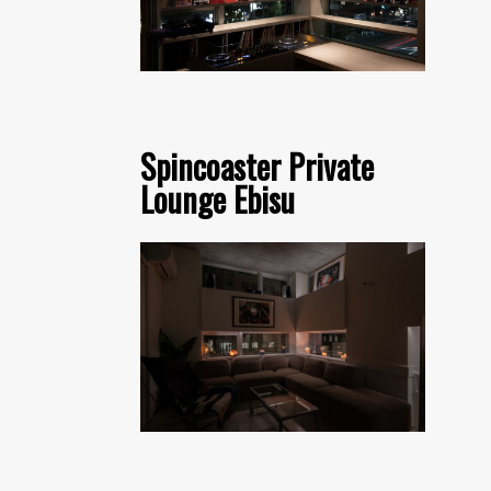
Spincoaster Private
Lounge Ebisu