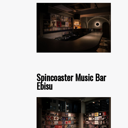
Spincoaster Music Bar
Ebisu