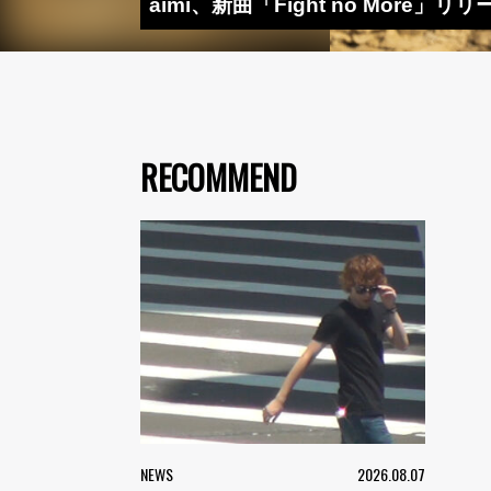
aimi、新曲「Fight no Mor
RECOMMEND
NEWS
2026.08.07