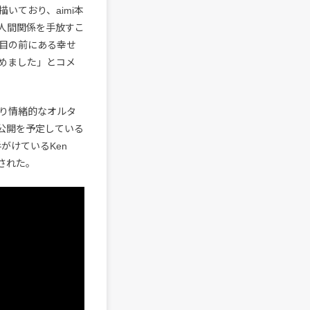
いており、aimi本
人間関係を手放すこ
目の前にある幸せ
めました」とコメ
。より情緒的なオルタ
公開を予定している
を手がけているKen
影された。