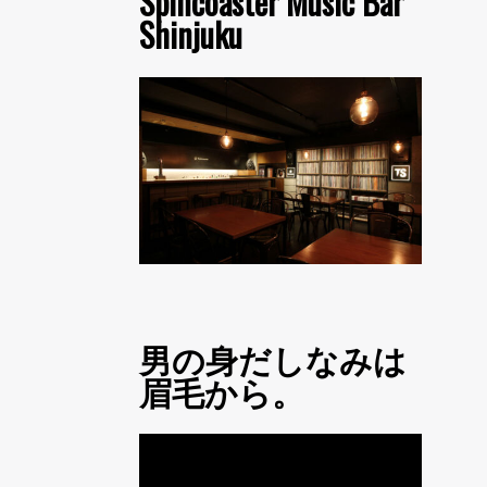
Spincoaster Music Bar
Shinjuku
男の身だしなみは
眉毛から。