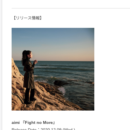
【リリース情報】
aimi 『Fight no More』
Release Date：2020.12.09 (Wed.)