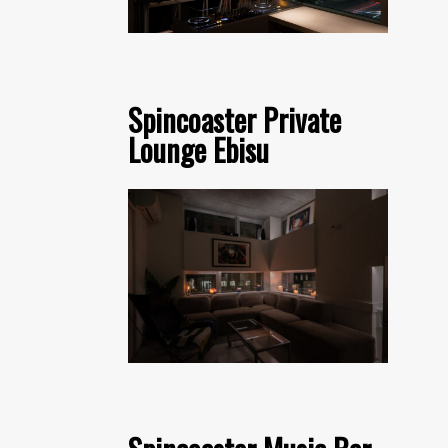
Spincoaster Private
Lounge Ebisu