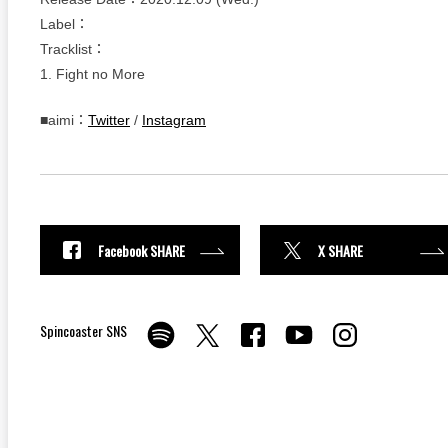
Label：
Tracklist：
1. Fight no More
■aimi：
Twitter
/
Instagram
Facebook SHARE
X SHARE
Spincoaster SNS