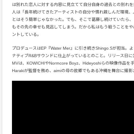
は別れた恋人に対する内容に見立てて自分自身の過去との別れを描
人は「長年続けてきたアーティストの自分や慣れ親しんだ環境、
とはそう簡単じゃなかった。でも、そこで葛藤し続けていたら、
もその先の幸せも見逃してしまう。だから私はもう戦うことをや
ントしている。
プロデュースはEP『Water Mer』に引き続きShingo.Sが担当
ナティブR&Bサウンドに仕上がっているとのこと。リリース日に
MVは、KOWICHIやNormcore Boyz、Hideyoshiらの映像作品
Harakiが監督を務め、aimiの母の故郷でもある沖縄を舞台に撮