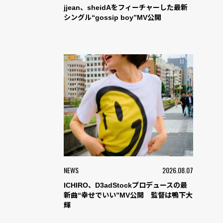
jjean、sheidAをフィーチャーした最新
シングル“gossip boy”MV公開
NEWS
2026.08.07
ICHIRO、D3adStockプロデュースの最
新曲“幸せでいい”MV公開 監督は鴨下大
輝