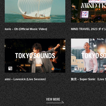
luvis – Oh (Official Music Video)
MIND TRAVEL 2023 
aimi – Lovesick (Live Session）
鋭児 – $uper $onic（Live 
VIEW MORE