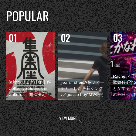
POPULAR
Rachel 
体験型フェス『集楽座
jjean、sheidAをフィー
歌舞伎町で
Collective Sounds &
チャーした最新シング
とかする『
Cultures』開催決定
ル“gossip boy”MV公開
れーーッ』
VIEW MORE