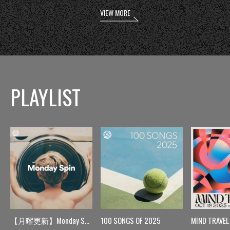
VIEW MORE
PLAYLIST
【月曜更新】Monday Spin
100 SONGS OF 2025
MIND TRAVEL