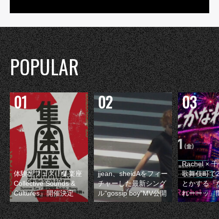
POPULAR
Rachel 
体験型フェス『集楽座
jjean、sheidAをフィー
歌舞伎町で
Collective Sounds &
チャーした最新シング
とかする『
Cultures』開催決定
ル“gossip boy”MV公開
れーーッ』