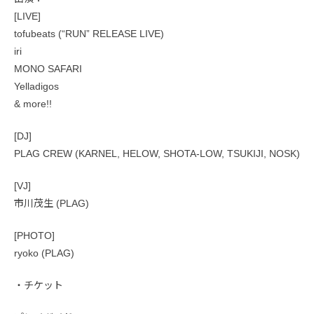
[LIVE]
tofubeats (“RUN” RELEASE LIVE)
iri
MONO SAFARI
Yelladigos
& more!!
[DJ]
PLAG CREW (KARNEL, HELOW, SHOTA-LOW, TSUKIJI, NOSK)
[VJ]
市川茂生 (PLAG)
[PHOTO]
ryoko (PLAG)
・チケット