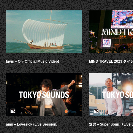
luvis – Oh (Official Music Video)
MIND TRAVEL 2023 
aimi – Lovesick (Live Session）
鋭児 – $uper $onic（Live 