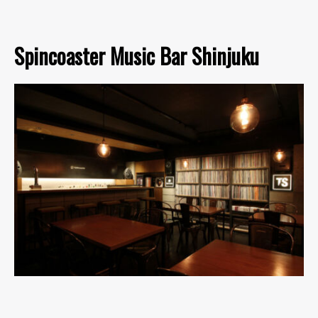
Spincoaster Music Bar Shinjuku