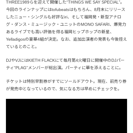
THREE1989らを迎えて開催した“THINGS WE SAY SPECIAL”。
今回のラインナップにはtofubeatsはもちろん、8月末にリリース
したニュー・シングルも好評なiri、そして福岡発・新型アナロ
グ・ダンス・ミュージック・ユニットのMONO SAFARI、爆発力
あるライブでも高い評価を得る福岡ヒップホップの新星、
Yelladigosの豪華4組が決定。なお、追加出演者の発表も今後控え
ているとのこと。
DJやVJにはKIETH FLACKにて毎月第4火曜日に開催中のDJパー
ティ“PLAG”メンバーが総出演。パーティに華を添えることに。
チケットは特別早割券がすでにソールドアウト。現在、前売り券
が発売中となっているので、気になる方は早めにチェックを。