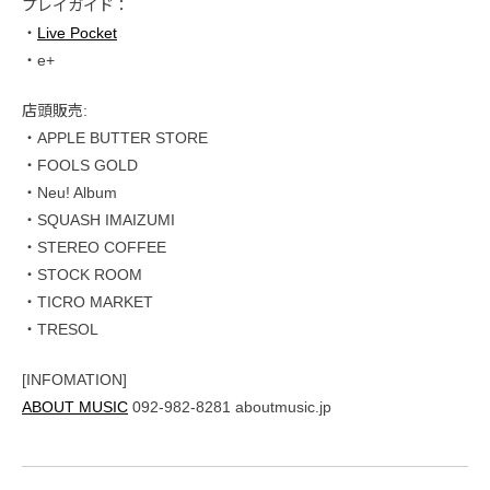
プレイガイド：
・
Live Pocket
・e+
店頭販売:
・APPLE BUTTER STORE
・FOOLS GOLD
・Neu! Album
・SQUASH IMAIZUMI
・STEREO COFFEE
・STOCK ROOM
・TICRO MARKET
・TRESOL
[INFOMATION]
ABOUT MUSIC
092-982-8281 aboutmusic.jp