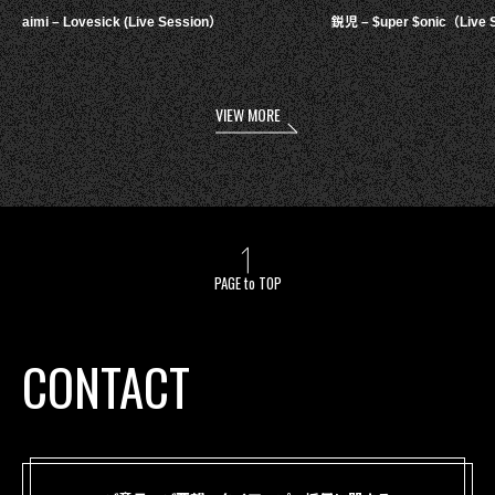
aimi – Lovesick (Live Session）
鋭児 – $uper $onic（Live 
VIEW MORE
PAGE to TOP
CONTACT