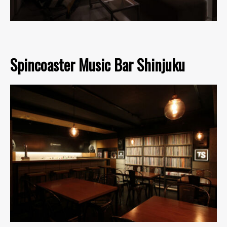
Spincoaster Music Bar Shinjuku