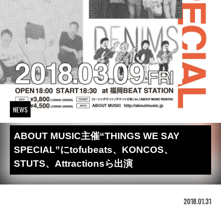
NEWS
ABOUT MUSIC主催“THINGS WE SAY
SPECIAL”にtofubeats、KONCOS、
STUTS、Attractionsら出演
2018.01.31