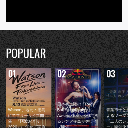
POPULAR
日本初上陸の『Red
Watson、地元・徳島
Bull Symphonic』に
青葉市子と
にてフリーライブ開
Awichが出演 4都市巡
よるツーマ
催 『阿波おどり
るシンフォニックライ
『二人のレ
2026』に併せて実施
ブ開催
ー』開催決