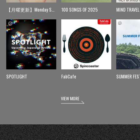
【月曜更新】Monday Spin
100 SONGS OF 2025
MIND TRAVEL
SPOTLIGHT
FabCafe
SUMMER FES
VIEW MORE