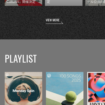
Cultures』開催決定
定
ナル公演の
VIEW MORE
PLAYLIST