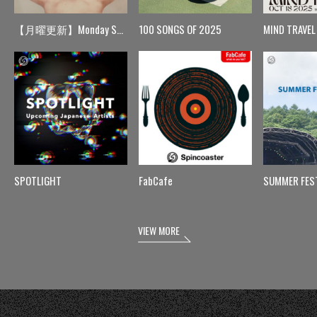
【月曜更新】Monday Spin
100 SONGS OF 2025
MIND TRAVEL
SPOTLIGHT
FabCafe
SUMMER FES
VIEW MORE