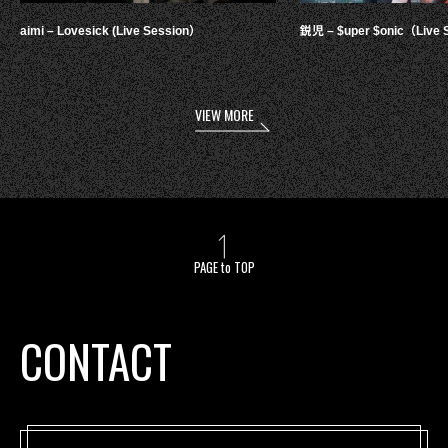
aimi – Lovesick (Live Session）
鋭児 – $uper $onic（Live 
VIEW MORE
PAGE to TOP
CONTACT