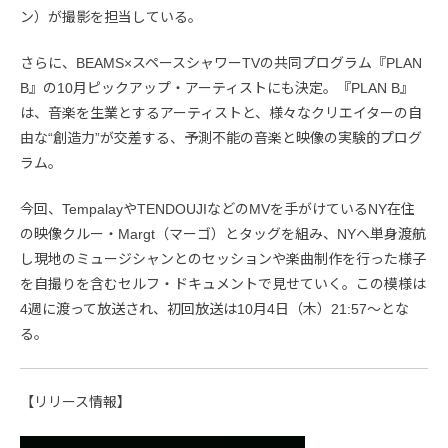
ン）が撮影を担当している。
さらに、BEAMS×スペースシャワーTVの共同プログラム『PLAN
B』の10月ピックアップ・アーティストにも決定。『PLAN B』
は、音楽を生業とするアーティストと、様々なクリエイターの自
由な“創造力”が交差する、予測不能の音楽と映像の実験的プログ
ラム。
今回、TempalayやTENDOUJIなどのMVを手がけているNY在住
の映像クルー・Margt（マーゴ）とタッグを組み、NYへ単身渡航
し現地のミュージシャンとのセッションや楽曲制作を行った様子
を自撮りを含むセルフ・ドキュメントで見せていく。この模様は
4週に渡って放送され、初回放送は10月4日（木）21:57〜とな
る。
【リリース情報】