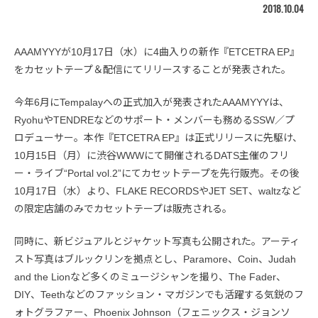
2018.10.04
AAAMYYYが10月17日（水）に4曲入りの新作『ETCETRA EP』
をカセットテープ＆配信にてリリースすることが発表された。
今年6月にTempalayへの正式加入が発表されたAAAMYYYは、
RyohuやTENDREなどのサポート・メンバーも務めるSSW／プ
ロデューサー。本作『ETCETRA EP』は正式リリースに先駆け、
10月15日（月）に渋谷WWWにて開催されるDATS主催のフリ
ー・ライブ“Portal vol.2”にてカセットテープを先行販売。その後
10月17日（水）より、FLAKE RECORDSやJET SET、waltzなど
の限定店舗のみでカセットテープは販売される。
同時に、新ビジュアルとジャケット写真も公開された。アーティ
スト写真はブルックリンを拠点とし、Paramore、Coin、Judah
and the Lionなど多くのミュージシャンを撮り、The Fader、
DIY、Teethなどのファッション・マガジンでも活躍する気鋭のフ
ォトグラファー、Phoenix Johnson（フェニックス・ジョンソ