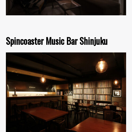
Spincoaster Music Bar Shinjuku