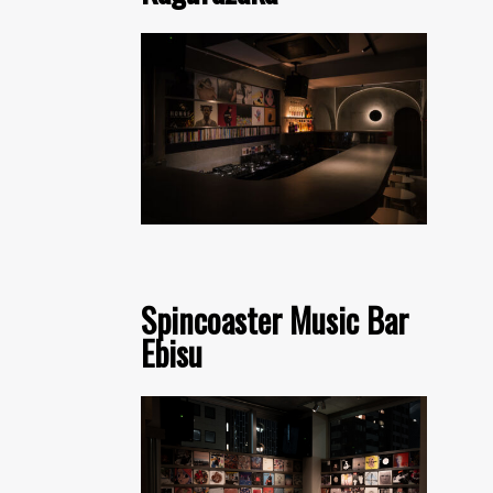
Spincoaster Music Bar
Ebisu