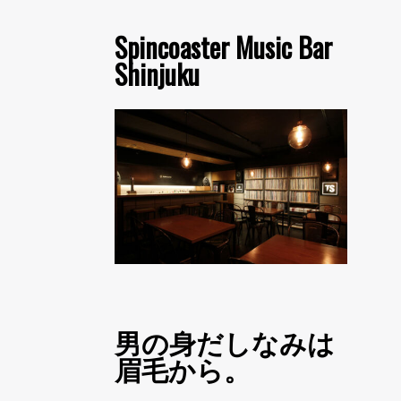
Spincoaster Music Bar
Shinjuku
男の身だしなみは
眉毛から。