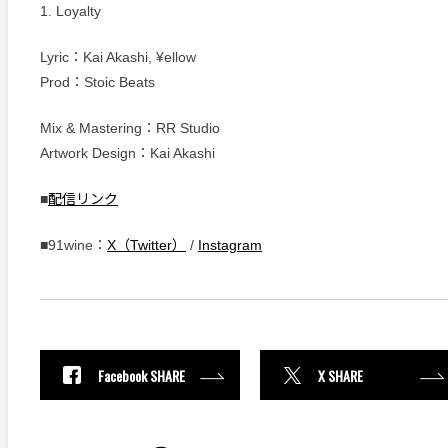
1. Loyalty
Lyric：Kai Akashi, ¥ellow
Prod：Stoic Beats
Mix & Mastering：RR Studio
Artwork Design：Kai Akashi
■
配信リンク
■91wine：
X（Twitter）
/
Instagram
Facebook SHARE
X SHARE