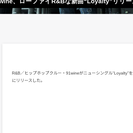
ne、ローファイR&Bな新曲“Loyalty”リリ
R&B／ヒップホップクルー・91wineがニューシングル“Loyalty
にリリースした。