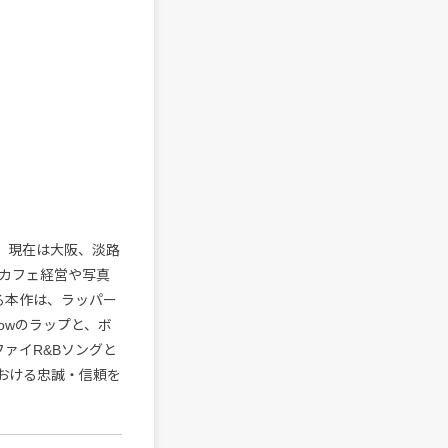
e。現在は大阪、淡路
カフェ経営や写真
る本作は、ラッパー
lowのラップと、ボ
ァイR&Bソングと
における忠誠・信頼を