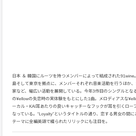
日本 ＆ 韓国にルーツを持つメンバーによって結成された91win
島そして東京を拠点に、メンバーそれぞれ音楽活動を行うほか、
家など、幅広い活動を展開している。今年3作目のシングルとな
の¥ellowの失恋時の実体験をもとにした1曲。メロディアスな¥el
ーカル・KAI耳あたりの良いキャッチーなフックが耳を引くローフ
なっている。“Loyalty”というタイトルの通り、恋する男女の間
テーマに全編英語で綴られたリリックにも注目を。