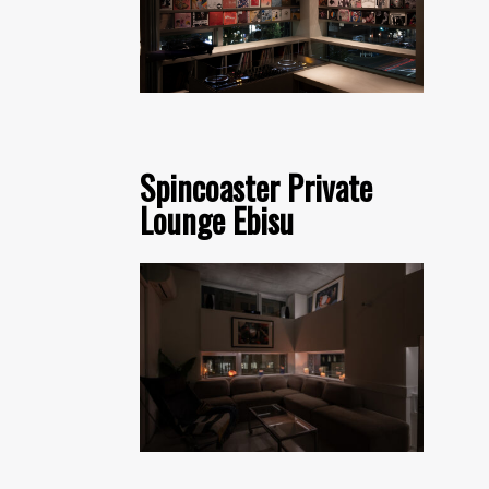
Spincoaster Private
Lounge Ebisu