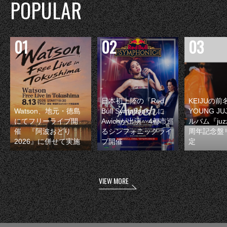
POPULAR
日本初上陸の『Red
KEIJUの
Watson、地元・徳島
Bull Symphonic』に
YOUNG JU
にてフリーライブ開
Awichが出演 4都市巡
ルバム『juzz
催 『阿波おどり
るシンフォニックライ
周年記念盤
2026』に併せて実施
ブ開催
定
VIEW MORE