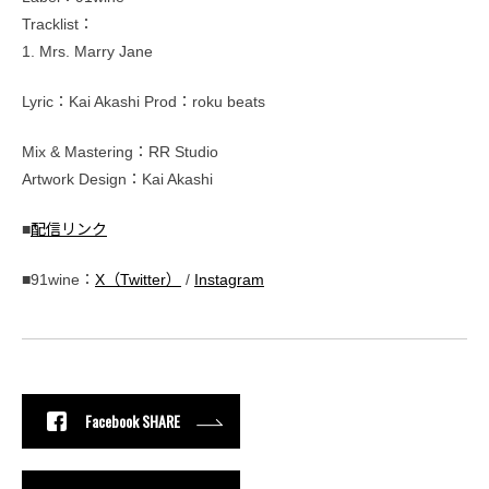
Tracklist：
1. Mrs. Marry Jane
Lyric：Kai Akashi Prod：roku beats
Mix & Mastering：RR Studio
Artwork Design：Kai Akashi
■
配信リンク
■91wine：
X（Twitter）
/
Instagram
Facebook SHARE