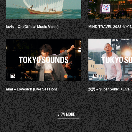
luvis – Oh (Official Music Video)
MIND TRAVEL 2023 
aimi – Lovesick (Live Session）
鋭児 – $uper $onic（Live 
VIEW MORE