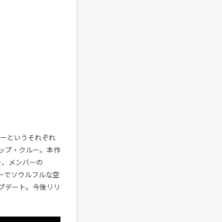
クターというそれぞれ
ホップ・クルー。本作
s』を、メンバーの
ジーでソウルフルな空
ップデート。今後リリ