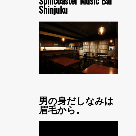
Spincoaster Music Bar
Shinjuku
男の身だしなみは
眉毛から。