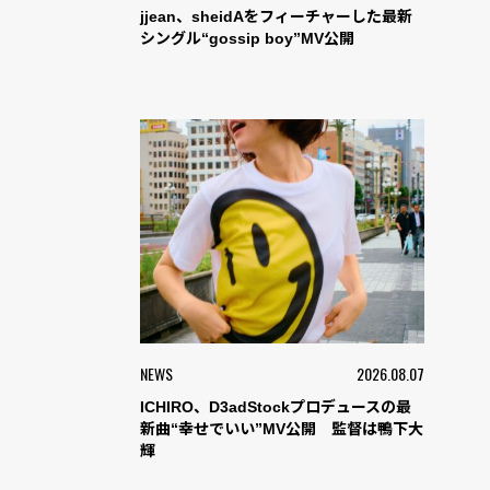
jjean、sheidAをフィーチャーした最新
シングル“gossip boy”MV公開
NEWS
2026.08.07
ICHIRO、D3adStockプロデュースの最
新曲“幸せでいい”MV公開 監督は鴨下大
輝