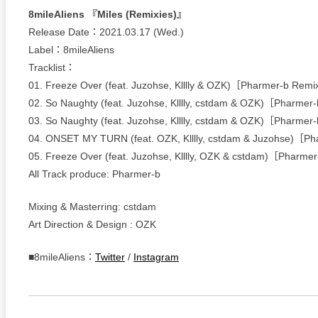
8mileAliens 『Miles (Remixies)』
Release Date：2021.03.17 (Wed.)
Label：8mileAliens
Tracklist：
01. Freeze Over (feat. Juzohse, Klllly & OZK)［Pharmer-b Rem
02. So Naughty (feat. Juzohse, Klllly, cstdam & OZK)［Pharme
03. So Naughty (feat. Juzohse, Klllly, cstdam & OZK)［Pharme
04. ONSET MY TURN (feat. OZK, Klllly, cstdam & Juzohse)［P
05. Freeze Over (feat. Juzohse, Klllly, OZK & cstdam)［Pharme
All Track produce: Pharmer-b
Mixing & Masterring: cstdam
Art Direction & Design : OZK
■8mileAliens：
Twitter
/
Instagram