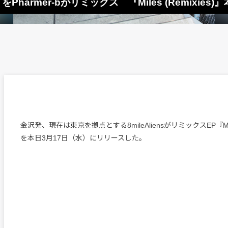
s』をPharmer-bがリミックス 『Miles (Remixie
金沢発、現在は東京を拠点とする8mileAliensがリミックスEP『Miles 
を本日3月17日（水）にリリースした。