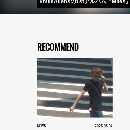
8mileAliensの1stアルバム『Mile
RECOMMEND
NEWS
2026.08.07