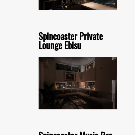
Spincoaster Private
Lounge Ebisu