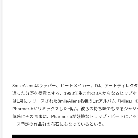
8mileAliensはラッパー、ビートメイカー、DJ、アートディレ
違った分野を得意とする、1998年生まれの8人からなるヒップ
は1月にリリースされた8mileAliens名義の1stアルバム『Mile
Pharmer-bがリミックスした作品。彼らの持ち味でもあるジャ
気感はそのままに、Pharmer-bが妖艶なトラップ・ビートにア
ース予定の作品群の布石にもなっているという。