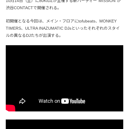
10月14日（土）に80KIDZが主催する新パーティー”MISSION”が
渋谷CONTACTで開催される。
初開催となる今回は、メイン・フロアにtofubeats、MONKEY
TIMERS、ULTRA INAZUMATIC DJsといったそれぞれのスタイ
ルの異なるDJたちが出演する。