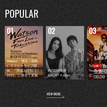
POPULAR
Watson、地元・徳島
にてフリーライブ開
Tohjiのラ
催 『阿波おどり
INTERVIEW ｜
YouTube
2026』に併せて実施
RACH? × idom
定
VIEW MORE