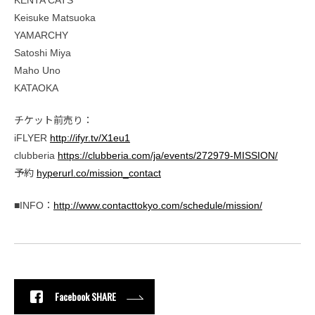
Keisuke Matsuoka
YAMARCHY
Satoshi Miya
Maho Uno
KATAOKA
チケット前売り：
iFLYER
http://ifyr.tv/X1eu1
clubberia
https://clubberia.com/ja/events/272979-MISSION/
予約
hyperurl.co/mission_contact
■INFO：
http://www.contacttokyo.com/schedule/mission/
Facebook SHARE