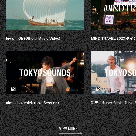
luvis – Oh (Official Music Video)
MIND TRAVEL 2023 
aimi – Lovesick (Live Session）
鋭児 – $uper $onic（Live 
VIEW MORE