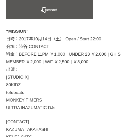
“MISSION”
日時：2017年10月14日（土） Open / Start 22:00
会場：渋谷 CONTACT
料金：BEFORE 11PM ￥1,000 | UNDER 23 ￥2,000 | GH S
MEMBER ￥2,000 | W/F ￥2,500 | ￥3,000
出演：
[STUDIO X]
80KIDZ
tofubeats
MONKEY TIMERS
ULTRA INAZUMATIC DJs
[CONTACT]
KAZUMA TAKAHASHI
KENTA CATS