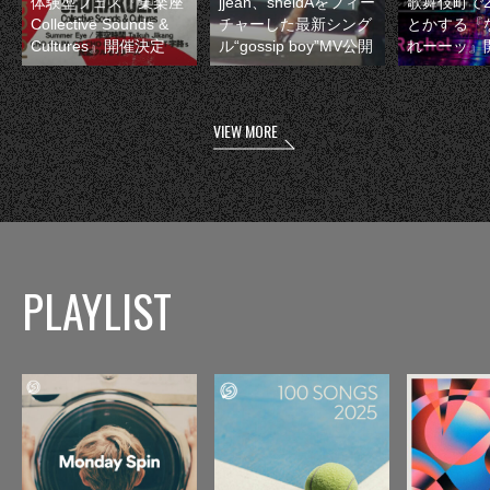
体験型フェス『集楽座
jjean、sheidAをフィー
歌舞伎町で
Collective Sounds &
チャーした最新シング
とかする『
Cultures』開催決定
ル“gossip boy”MV公開
れーーッ』
VIEW MORE
PLAYLIST