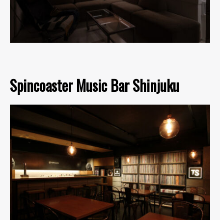
Spincoaster Music Bar Shinjuku