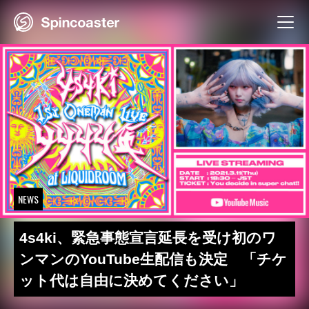
Skip
to
content
NEWS
4s4ki、緊急事態宣言延長を受け初のワ
ンマンのYouTube生配信も決定 「チケ
ット代は自由に決めてください」