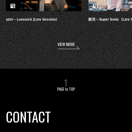
aimi – Lovesick (Live Session）
鋭児 – $uper $onic（Live 
VIEW MORE
PAGE to TOP
CONTACT