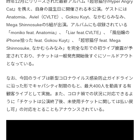
昨年12月にリリースされた最新アルバム『超怒猫仔/Hyper Angry
Cat』を携え、自身の誕生日に開催される本公演。ゲストには
Anatomia、Aviel（CVLTE）、Gokou Kuyt、なかむらみなみ、
Mega Shinnosukeの5組が出演。アルバムにも収録されている
「moniko feat. Anatomia」、「Liar feat.CVLTE」、「風俗嬢の
iPhone拾った feat. Gokou Kuyt」、「超怒猫仔 feat. Mega
Shinnosuke, なかむらみなみ」を完全な形での初ライブ披露が予
定されており、チケットは一般発売開始後すぐにソールドアウト
となっている。
なお、今回のライブは新型コロナウイルス感染防止ガイドライン
に沿った形でキャパシティ制限のもと、最大400人を動員する有
観客ライブとして実施。また、コロナ禍での状況に対応できるよ
うに「チケットは公演終了後、未使用チケットに関しては払い戻
し可」の対応をとることもアナウンスされている。