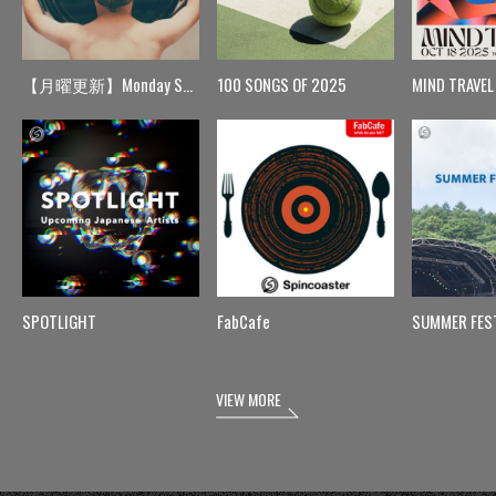
【月曜更新】Monday Spin
100 SONGS OF 2025
MIND TRAVEL
SPOTLIGHT
FabCafe
SUMMER FES
VIEW MORE