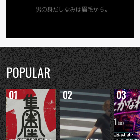
POPULAR
Rachel 