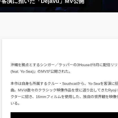
aを客演に招いた「Dejavu」MV公開
沖縄を拠点とするシンガー／ラッパーの3Houseが8月に配信リリー
(feat. Yo-Sea)」のMVが公開された。
本作は自身も所属するクルー・Southcatから、Yo-Seaを客演
曲。MVは数々のクラシック映像作品を世に送り出してきたRyoji K
クターに招き、16mmフィルムを使用した、独自の世界観を映像
いる。