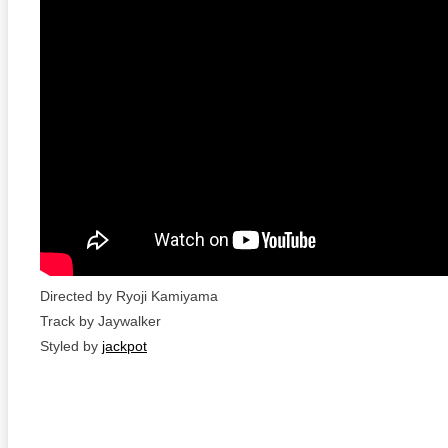
Directed by Ryoji Kamiyama
Track by Jaywalker
Styled by
jackpot