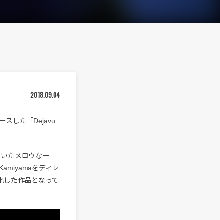
2018.09.04
スした「Dejavu
に招いたメロウな一
amiyamaをディレ
化した作品となって