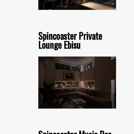
Spincoaster Private
Lounge Ebisu