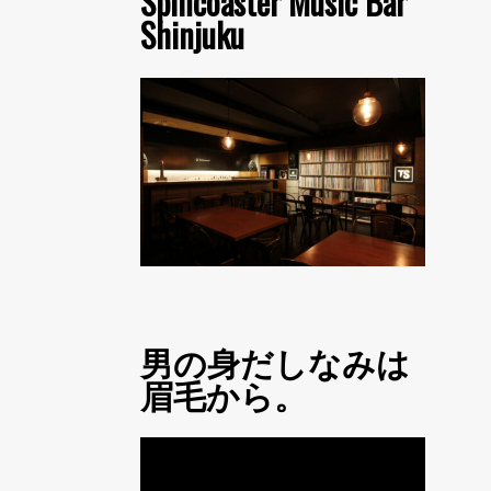
Spincoaster Music Bar
Shinjuku
男の身だしなみは
眉毛から。