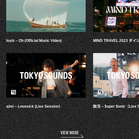
luvis – Oh (Official Music Video)
MIND TRAVEL 2023 
aimi – Lovesick (Live Session）
鋭児 – $uper $onic（Live 
VIEW MORE