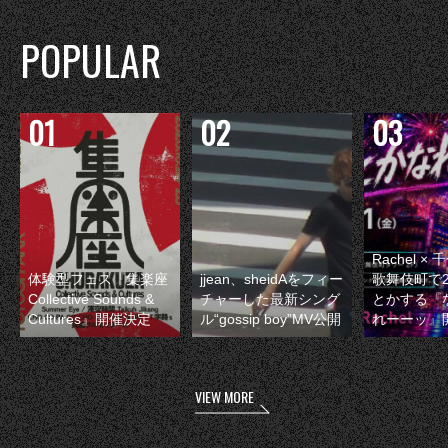
POPULAR
Rachel 
体験型フェス『集楽座
jjean、sheidAをフィー
歌舞伎町で
Collective Sounds &
チャーした最新シング
とかする『
Cultures』開催決定
ル“gossip boy”MV公開
れーーッ』
VIEW MORE