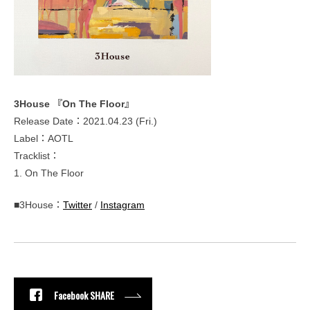
3House 『On The Floor』
Release Date：2021.04.23 (Fri.)
Label：AOTL
Tracklist：
1. On The Floor
■3House：
Twitter
/
Instagram
Facebook SHARE