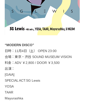
“MODERN DISCO”
日時：11月4日（土） OPEN 23:00
会場：東京・渋谷 SOUND MUSEUM VISION
料金：ADV ￥2,800 / DOOR ￥3,500
出演：
[GAIA]
SPECIAL ACT:SG Lewis
YOSA
TAAR
Mayurashka