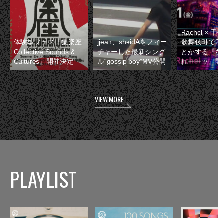
Rachel 
体験型フェス『集楽座
jjean、sheidAをフィー
歌舞伎町で
Collective Sounds &
チャーした最新シング
とかする『
Cultures』開催決定
ル“gossip boy”MV公開
れーーッ』
VIEW MORE
PLAYLIST