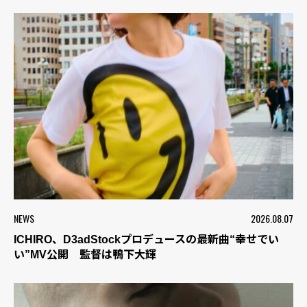
NEWS
2026.08.07
ICHIRO、D3adStockプロデュースの最新曲“幸せでい
い”MV公開 監督は鴨下大輝