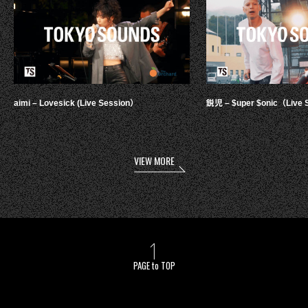
aimi – Lovesick (Live Session）
鋭児 – $uper $onic（Live 
VIEW MORE
PAGE to TOP