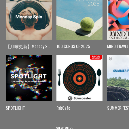
【月曜更新】Monday Spin
100 SONGS OF 2025
MIND TRAVEL
SPOTLIGHT
FabCafe
SUMMER FES
VIEW MORE