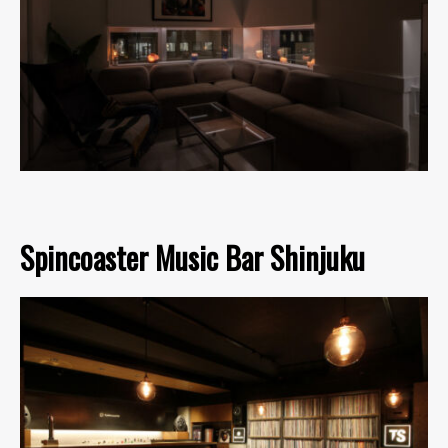
Spincoaster Music Bar Shinjuku