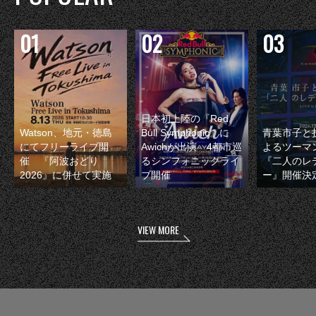
日本初上陸の『Red
Watson、地元・徳島
Bull Symphonic』に
青葉市子と
にてフリーライブ開
Awichが出演 4都市巡
よるツーマ
催 『阿波おどり
るシンフォニックライ
『二人のレ
2026』に併せて実施
ブ開催
ー』開催決
VIEW MORE