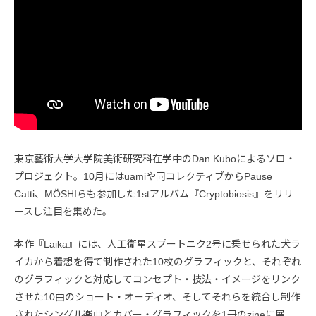
東京藝術大学大学院美術研究科在学中のDan Kuboによるソロ・
プロジェクト。10月にはuamiや同コレクティブからPause
Catti、MÖSHIらも参加した1stアルバム『Cryptobiosis』をリリ
ースし注目を集めた。
本作『Laika』には、人工衛星スプートニク2号に乗せられた犬ラ
イカから着想を得て制作された10枚のグラフィックと、それぞれ
のグラフィックと対応してコンセプト・技法・イメージをリンク
させた10曲のショート・オーディオ、そしてそれらを統合し制作
されたシングル楽曲とカバー・グラフィックを1冊のzineに展