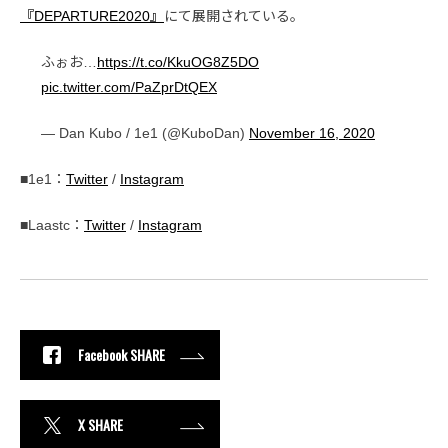
『DEPARTURE2020』
にて展開されている。
ふぉお…
https://t.co/KkuOG8Z5DO
pic.twitter.com/PaZprDtQEX
— Dan Kubo / 1e1 (@KuboDan)
November 16, 2020
■1e1：
Twitter
/
Instagram
■Laastc：
Twitter
/
Instagram
Facebook SHARE
X SHARE