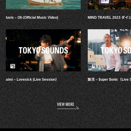
luvis – Oh (Official Music Video)
MIND TRAVEL 2023 
aimi – Lovesick (Live Session）
鋭児 – $uper $onic（Live 
VIEW MORE