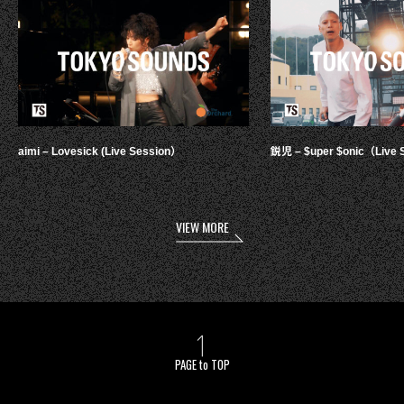
aimi – Lovesick (Live Session）
鋭児 – $uper $onic（Live 
VIEW MORE
PAGE to TOP