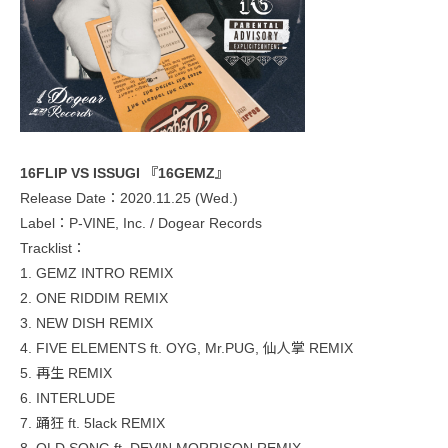
16FLIP VS ISSUGI 『16GEMZ』
Release Date：2020.11.25 (Wed.)
Label：P-VINE, Inc. / Dogear Records
Tracklist：
1. GEMZ INTRO REMIX
2. ONE RIDDIM REMIX
3. NEW DISH REMIX
4. FIVE ELEMENTS ft. OYG, Mr.PUG, 仙人掌 REMIX
5. 再生 REMIX
6. INTERLUDE
7. 踊狂 ft. 5lack REMIX
8. OLD SONG ft. DEVIN MORRISON REMIX