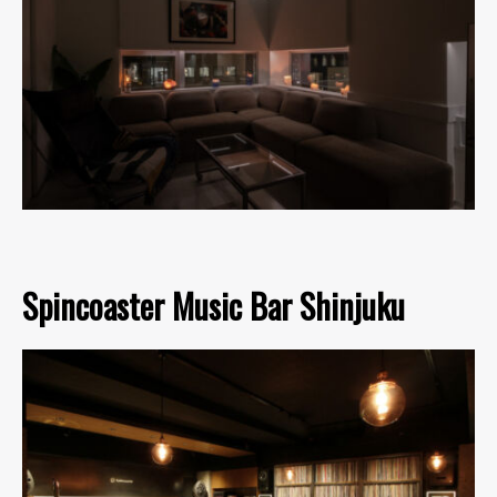
Spincoaster Music Bar Shinjuku