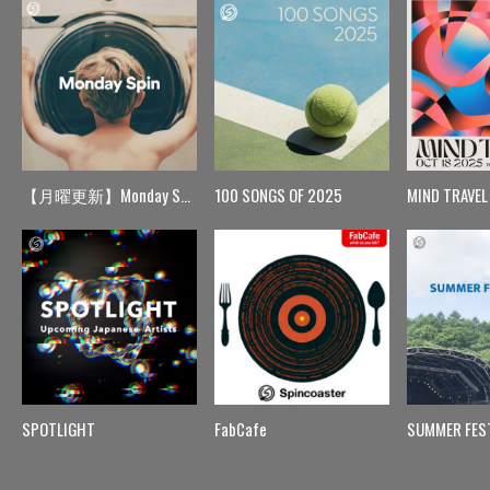
【月曜更新】Monday Spin
100 SONGS OF 2025
MIND TRAVEL
SPOTLIGHT
FabCafe
SUMMER FES