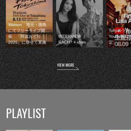
Watson、地元・徳島
にてフリーライブ開
Tohjiのラ
催 『阿波おどり
INTERVIEW ｜
YouTube
2026』に併せて実施
RACH? × idom
定
VIEW MORE
PLAYLIST