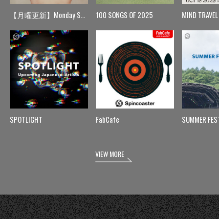
【月曜更新】Monday Spin
100 SONGS OF 2025
MIND TRAVEL
SPOTLIGHT
FabCafe
SUMMER FES
VIEW MORE