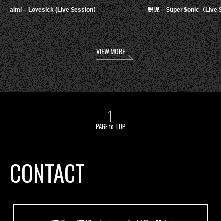
aimi – Lovesick (Live Session）
鋭児 – $uper $onic（Live 
VIEW MORE
PAGE to TOP
CONTACT