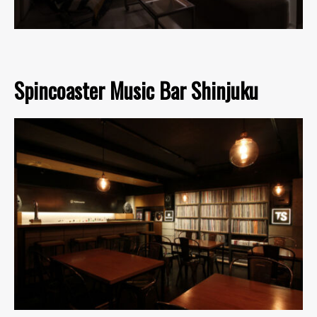
Spincoaster Music Bar Shinjuku