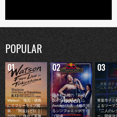
POPULAR
日本初上陸の『Red
Watson、地元・徳島
Bull Symphonic』に
青葉市子と
にてフリーライブ開
Awichが出演 4都市巡
よるツーマ
催 『阿波おどり
るシンフォニックライ
『二人のレ
2026』に併せて実施
ブ開催
ー』開催決