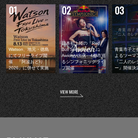
日本初上陸の『Red
Watson、地元・徳島
Bull Symphonic』に
青葉市子と
にてフリーライブ開
Awichが出演 4都市巡
よるツーマ
催 『阿波おどり
るシンフォニックライ
『二人のレ
2026』に併せて実施
ブ開催
ー』開催決
VIEW MORE