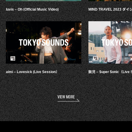
luvis – Oh (Official Music Video)
MIND TRAVEL 2023 
aimi – Lovesick (Live Session）
鋭児 – $uper $onic（Live 
VIEW MORE