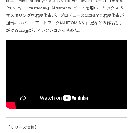
昨年、Minchanbabyも参加した1st EP『cryck』でも注目を集め
た0NLY。「Yesterday」はdiscentのビートを用い、ミックス ＆
マスタリングを岩屋俊幸が、プロデュースは0NLYと岩屋俊幸が
担当。カバー・アートワークはHITOMINや百足などの作品も手
がけるasajjjjがディレクションを務めた。
【リリース情報】