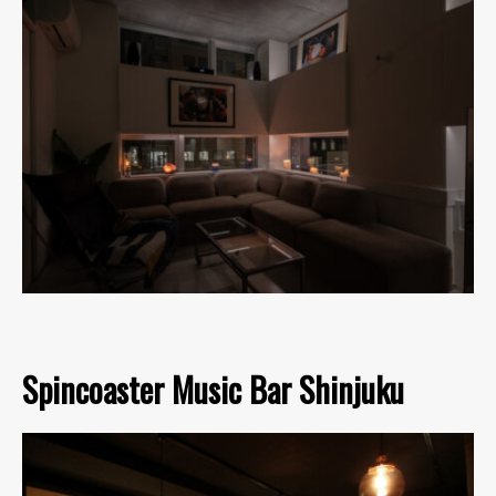
Spincoaster Music Bar Shinjuku