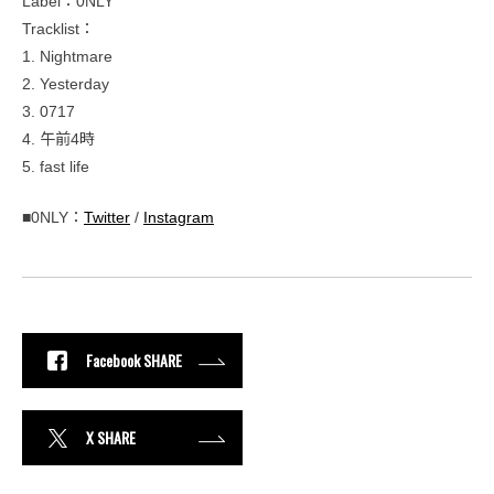
Label：0NLY
Tracklist：
1. Nightmare
2. Yesterday
3. 0717
4. 午前4時
5. fast life
■0NLY：
Twitter
/
Instagram
Facebook SHARE
X SHARE