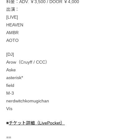
料金：ADV. ￥3,500 / DOOR ￥4,000
出演：
[LIVE]
HEAVEN
AMBR
AOTO
[DJ]
Arow（Cruyff / CCC）
Aske
asterisk*
field
M-3
nerdwitchkomugichan
Vís
■
チケット詳細（LivePocket）
==