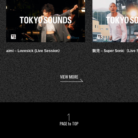
aimi – Lovesick (Live Session）
鋭児 – $uper $onic（Live 
VIEW MORE
PAGE to TOP