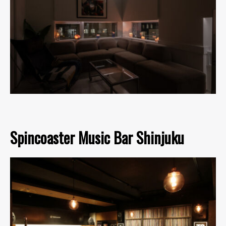
Spincoaster Music Bar Shinjuku