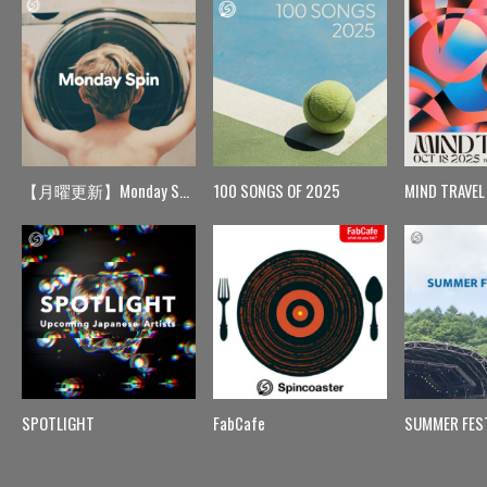
【月曜更新】Monday Spin
100 SONGS OF 2025
MIND TRAVEL
SPOTLIGHT
FabCafe
SUMMER FES