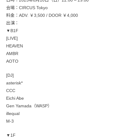
会場：CIRCUS Tokyo
料金：ADV. ￥3,500 / DOOR ￥4,000
出演：
▼B1F
[LIVE]
HEAVEN
AMBR
AOTO
[DJ]
asterisk*
CCC
Eichi Abe
Gen Yamada（WASP）
illequal
M-3
▼1F