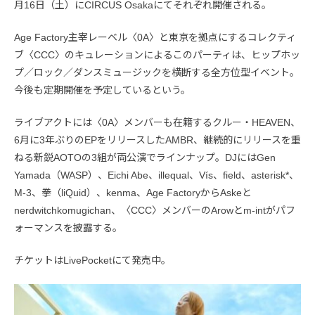
月16日（土）にCIRCUS Osakaにてそれぞれ開催される。
Age Factory主宰レーベル〈0A〉と東京を拠点にするコレクティ
ブ〈CCC〉のキュレーションによるこのパーティは、ヒップホッ
プ／ロック／ダンスミュージックを横断する全方位型イベント。
今後も定期開催を予定しているという。
ライブアクトには〈0A〉メンバーも在籍するクルー・HEAVEN、
6月に3年ぶりのEPをリリースしたAMBR、継続的にリリースを重
ねる新鋭AOTOの3組が両公演でラインナップ。DJにはGen
Yamada（WASP）、Eichi Abe、illequal、Vís、field、asterisk*、
M-3、拳（liQuid）、kenma、Age FactoryからAskeと
nerdwitchkomugichan、〈CCC〉メンバーのArowとm-intがパフ
ォーマンスを披露する。
チケットはLivePocketにて発売中。