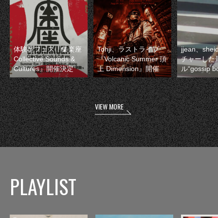
体験型フェス『集楽座
Tohji、ラストライブ
jjean、sh
Collective Sounds &
『Volcanic Summer 頂
チャーした
Cultures』開催決定
上 Dimension』開催
ル“gossip 
VIEW MORE
PLAYLIST