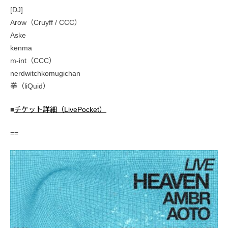
[DJ]
Arow（Cruyff / CCC）
Aske
kenma
m-int（CCC）
nerdwitchkomugichan
拳（liQuid）
■
チケット詳細（LivePocket）
==