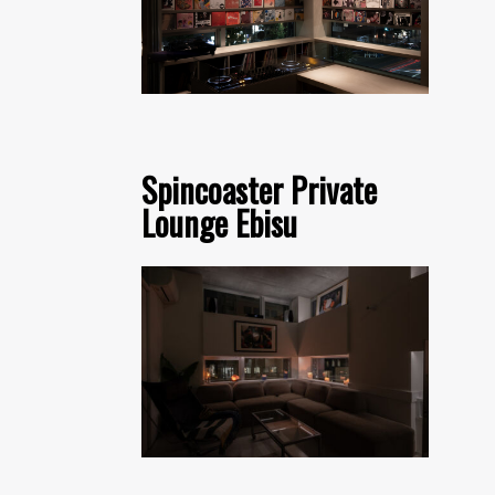
Spincoaster Private
Lounge Ebisu