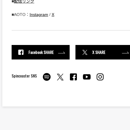
■
配信リンク
■AOTO：
Instagram
/
X
Facebook SHARE
X SHARE
Spincoaster SNS