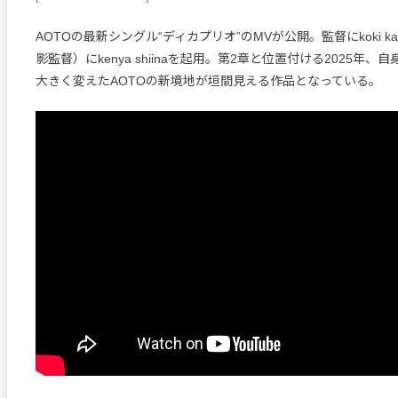
AOTOの最新シングル“ディカプリオ”のMVが公開。監督にkoki kaw
影監督）にkenya shiinaを起用。第2章と位置付ける2025年
大きく変えたAOTOの新境地が垣間見える作品となっている。