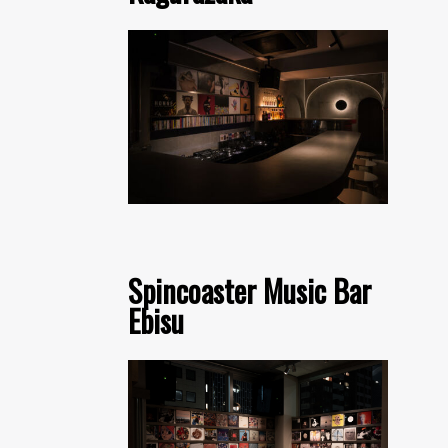
Spincoaster Music Bar
Ebisu