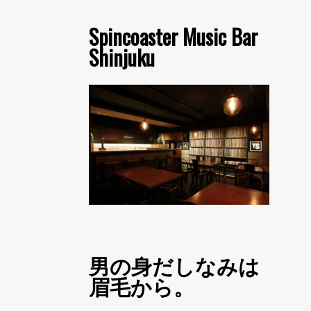
Spincoaster Music Bar
Shinjuku
男の身だしなみは
眉毛から。