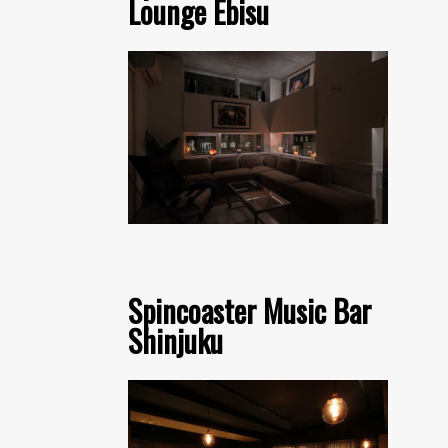
Lounge Ebisu
Spincoaster Music Bar
Shinjuku