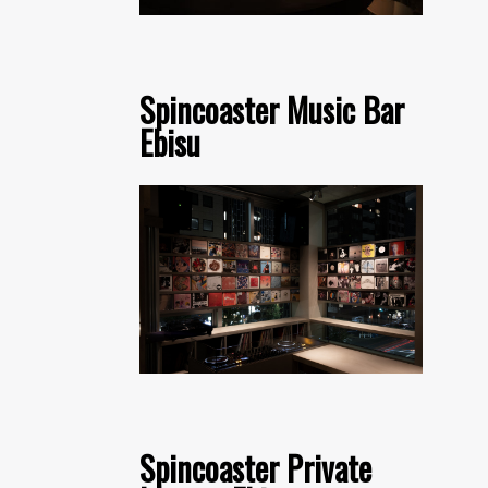
Spincoaster Music Bar
Ebisu
Spincoaster Private