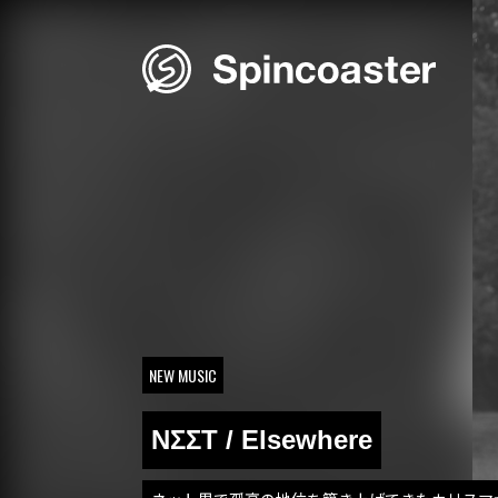
Skip
to
content
NEW MUSIC
NΣΣT / Elsewhere