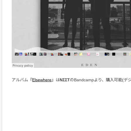
アルバム『
Elsewhere
』は
NΣΣT
のBandcampより、購入可能(