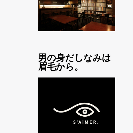
男の身だしなみは
眉毛から。