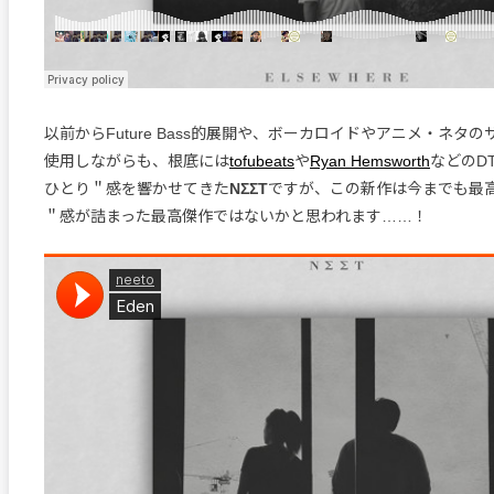
以前からFuture Bass的展開や、ボーカロイドやアニメ・ネタ
使用しながらも、根底には
tofubeats
や
Ryan Hemsworth
などのD
ひとり＂感を響かせてきた
NΣΣT
ですが、この新作は今までも最
＂感が詰まった最高傑作ではないかと思われます……！