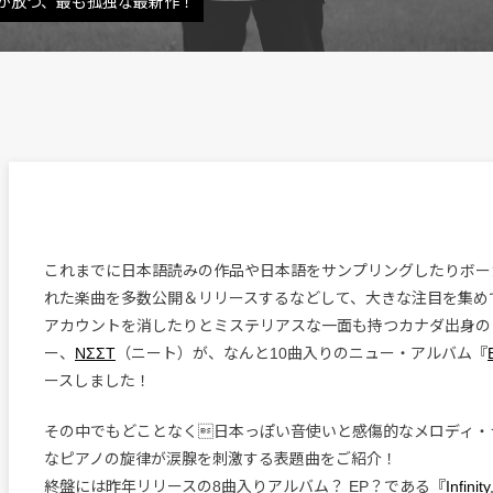
が放つ、最も孤独な最新作！
これまでに日本語読みの作品や日本語をサンプリングしたりボー
れた楽曲を多数公開＆リリースするなどして、大きな注目を集め
アカウントを消したりとミステリアスな一面も持つカナダ出身の
ー、
NΣΣT
（ニート）が、なんと10曲入りのニュー・アルバム『
ースしました！
その中でもどことなく日本っぽい音使いと感傷的なメロディ・
なピアノの旋律が涙腺を刺激する表題曲をご紹介！
終盤には昨年リリースの8曲入りアルバム？ EP？である『
Infinity