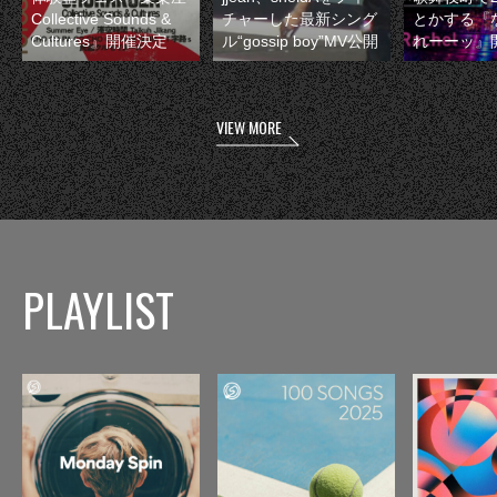
Collective Sounds &
チャーした最新シング
とかする『
Cultures』開催決定
ル“gossip boy”MV公開
れーーッ』
VIEW MORE
PLAYLIST