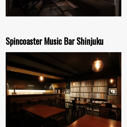
Spincoaster Music Bar Shinjuku