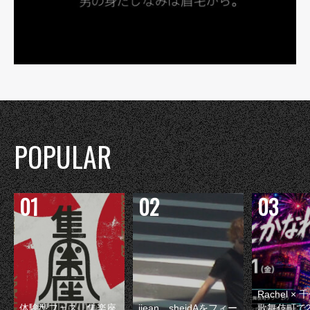
POPULAR
Rachel 
体験型フェス『集楽座
jjean、sheidAをフィー
歌舞伎町で