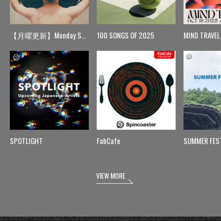
【月曜更新】Monday Spin
100 SONGS OF 2025
MIND TRAVEL
SPOTLIGHT
FabCafe
SUMMER FES
VIEW MORE