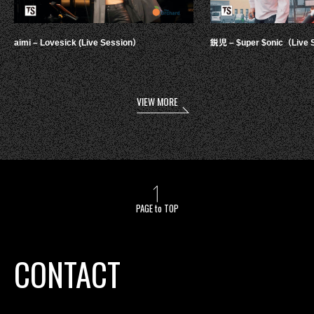
aimi – Lovesick (Live Session）
鋭児 – $uper $onic（Live 
VIEW MORE
PAGE to TOP
CONTACT