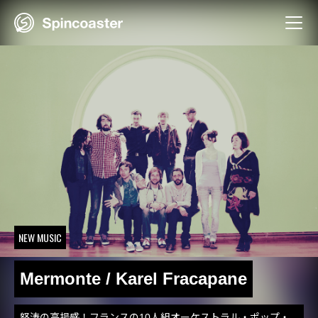
Skip
to
content
NEW MUSIC
Mermonte / Karel Fracapane
怒涛の高揚感！フランスの10人組オーケストラル・ポップ・