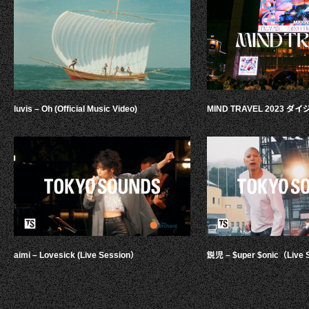
luvis – Oh (Official Music Video)
MIND TRAVEL 2023 
aimi – Lovesick (Live Session）
鋭児 – $uper $onic（Live 