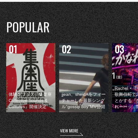
POPULAR
Rachel 
体験型フェス『集楽座
jjean、sheidAをフィー
歌舞伎町で
Collective Sounds &
チャーした最新シング
とかする『
Cultures』開催決定
ル“gossip boy”MV公開
れーーッ』
VIEW MORE