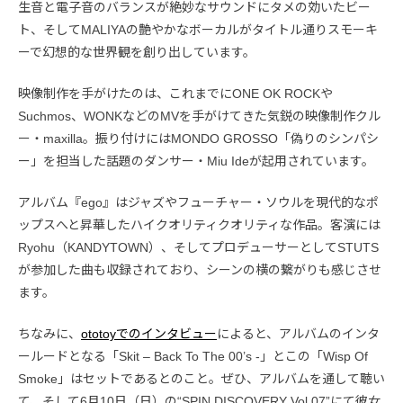
生音と電子音のバランスが絶妙なサウンドにタメの効いたビー
ト、そしてMALIYAの艶やかなボーカルがタイトル通りスモーキ
ーで幻想的な世界観を創り出しています。
映像制作を手がけたのは、これまでにONE OK ROCKや
Suchmos、WONKなどのMVを手がけてきた気鋭の映像制作クル
ー・maxilla。振り付けにはMONDO GROSSO「偽りのシンパシ
ー」を担当した話題のダンサー・Miu Ideが起用されています。
アルバム『ego』はジャズやフューチャー・ソウルを現代的なポ
ップスへと昇華したハイクオリティクオリティな作品。客演には
Ryohu（KANDYTOWN）、そしてプロデューサーとしてSTUTS
が参加した曲も収録されており、シーンの横の繋がりも感じさせ
ます。
ちなみに、
ototoyでのインタビュー
によると、アルバムのインタ
ールードとなる「Skit – Back To The 00’s -」とこの「Wisp Of
Smoke」はセットであるとのこと。ぜひ、アルバムを通して聴い
て、そして6月10日（日）の“SPIN.DISCOVERY Vol.07”にて彼女