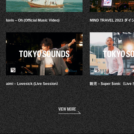
luvis – Oh (Official Music Video)
MIND TRAVEL 2023 
aimi – Lovesick (Live Session）
鋭児 – $uper $onic（Live 
VIEW MORE