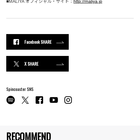
■MALIYA オフィシャル・サイト：
http://maliya.jp
Facebook SHARE
X SHARE
Spincoaster SNS
RECOMMEND