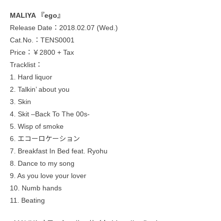
MALIYA 『ego』
Release Date：2018.02.07 (Wed.)
Cat.No.：TENS0001
Price：￥2800 + Tax
Tracklist：
1. Hard liquor
2. Talkin’ about you
3. Skin
4. Skit –Back To The 00s-
5. Wisp of smoke
6. エコーロケーション
7. Breakfast In Bed feat. Ryohu
8. Dance to my song
9. As you love your lover
10. Numb hands
11. Beating