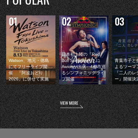
日本初上陸の『Red
Watson、地元・徳島
Bull Symphonic』に
青葉市子と
にてフリーライブ開
Awichが出演 4都市巡
よるツーマ
催 『阿波おどり
るシンフォニックライ
『二人のレ
2026』に併せて実施
ブ開催
ー』開催決
VIEW MORE