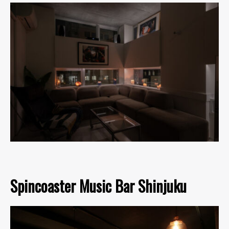
Spincoaster Music Bar Shinjuku