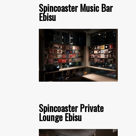
Spincoaster Music Bar
Ebisu
Spincoaster Private
Lounge Ebisu