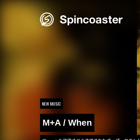
Skip
to
content
NEW MUSIC
M+A / When