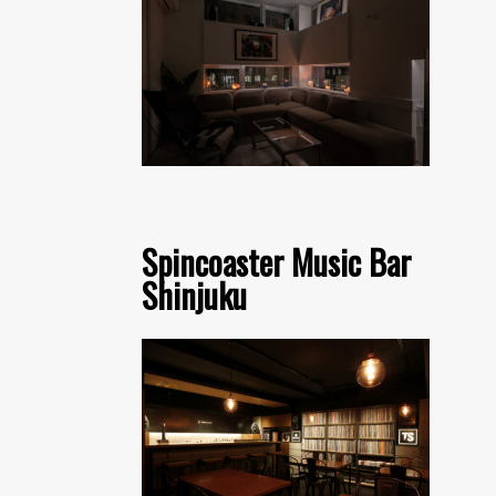
Spincoaster Music Bar
Shinjuku