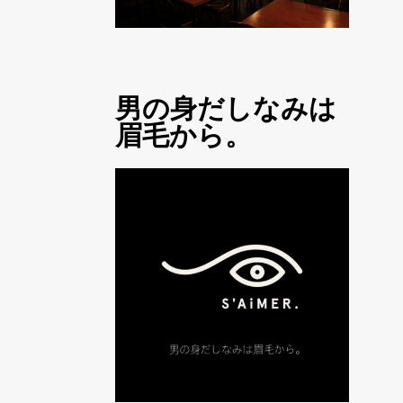
男の身だしなみは
眉毛から。