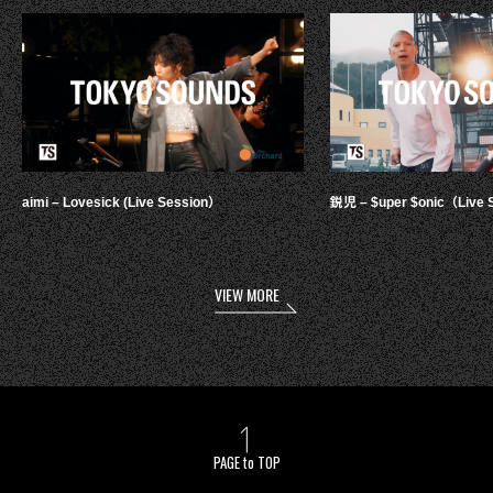
aimi – Lovesick (Live Session）
鋭児 – $uper $onic（Live 
VIEW MORE
PAGE to TOP