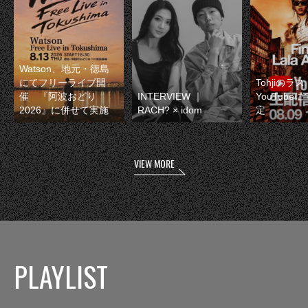
Watson、地元・徳島
にてフリーライブ開
Tohjiのラ
催 『阿波おどり
INTERVIEW ｜
YouTube
2026』に併せて実施
RACH? × idom
定
VIEW MORE
PLAYLIST