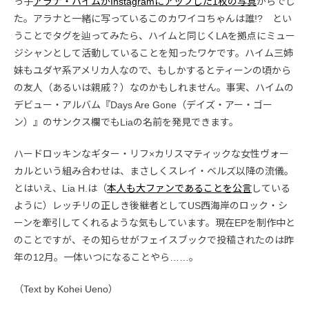
っ子
アラナ・ハイムがInstagramにアップした1枚の写真
からでし
た。アラナと一緒に写っているこのカワイコちゃんは誰!? とい
うことでタグを辿ってみたら、ハイムと同じくLAを拠点にミュー
ジシャンとして活動していることを知ったワケです。ハイム三姉
妹もユダヤ系アメリカ人なので、もしかするとティーンの頃から
の友人（あるいは親戚？）なのかもしれません。事実、ハイムの
デビュー・アルバム『Days Are Gone（デイズ・アー・ゴー
ン）』のサンクス欄でもLiaの名前を発見できます。
ハードロッキンなギター・リフ×カリスマティックな女性ヴォー
カルという組み合わせは、まさしくスレイ・ベルズ以降の流儀。
とはいえ、Lia H.は（
本人も大ファンであることを公言
している
ように）レッチリの正しき後継者としてUS西海岸のロック・シ
ーンを牽引してくれるような気もしています。現在EPを制作中と
のことですが、その知らせがフェイスブックで投稿されたのは昨
年の12月。一体いつになることやら……。
（Text by Kohei Ueno）