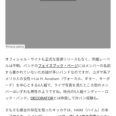
オフィシャル・サイトも正式な音源リリースもなく、所属レーベ
ルは不明。バンドの
フェイスブック・ページ
にはメンバーの名前
すら書かれていないため謎が多いバンドなのですが、ユダヤ系ア
メリカ人の女性＝Lia H. Avraham（ヴォーカル、ギター、キーボ
ード）を中心とする4人組で、ライヴ写真を見たところ他のメン
バーはいずれも男性のようですね。地元の5人組インディー・ロ
ック・バンド、
DECORATOR
とは仲良しで対バン経験も。
そもそも彼女の存在を知ったキッカケは、HAIM（ハイム）の末