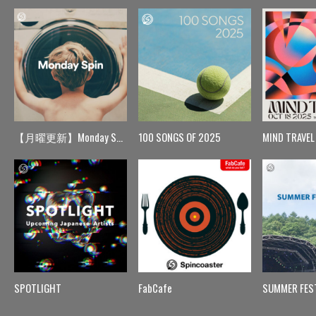
【月曜更新】Monday Spin
100 SONGS OF 2025
MIND TRAVEL
SPOTLIGHT
FabCafe
SUMMER FES