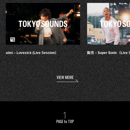
aimi – Lovesick (Live Session）
鋭児 – $uper $onic（Live 
VIEW MORE
PAGE to TOP