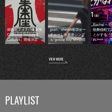
Rachel 
体験型フェス『集楽座
jjean、sheidAをフィー
歌舞伎町で
Collective Sounds &
チャーした最新シング
とかする『
Cultures』開催決定
ル“gossip boy”MV公開
れーーッ』
VIEW MORE
PLAYLIST