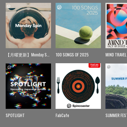
【月曜更新】Monday Spin
100 SONGS OF 2025
MIND TRAVEL
SPOTLIGHT
FabCafe
SUMMER FES